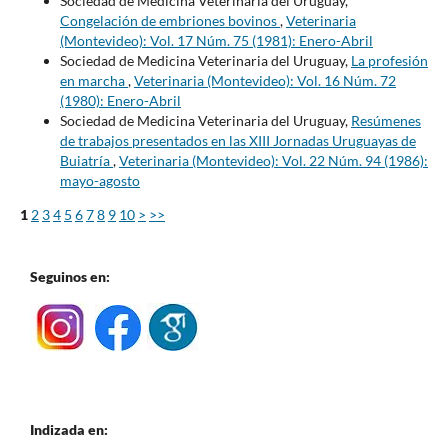
Sociedad de Medicina Veterinaria del Uruguay,
Congelación de embriones bovinos
,
Veterinaria
(Montevideo): Vol. 17 Núm. 75 (1981): Enero-Abril
Sociedad de Medicina Veterinaria del Uruguay,
La profesión
en marcha
,
Veterinaria (Montevideo): Vol. 16 Núm. 72
(1980): Enero-Abril
Sociedad de Medicina Veterinaria del Uruguay,
Resúmenes
de trabajos presentados en las XIII Jornadas Uruguayas de
Buiatría
,
Veterinaria (Montevideo): Vol. 22 Núm. 94 (1986):
mayo-agosto
1
2
3
4
5
6
7
8
9
10
>
>>
Seguinos en:
Indizada en: