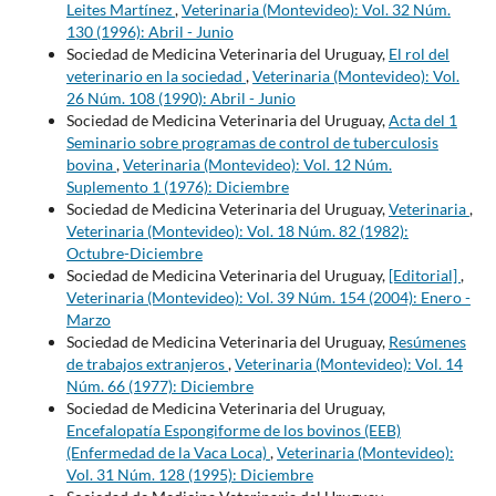
Leites Martínez
,
Veterinaria (Montevideo): Vol. 32 Núm.
130 (1996): Abril - Junio
Sociedad de Medicina Veterinaria del Uruguay,
El rol del
veterinario en la sociedad
,
Veterinaria (Montevideo): Vol.
26 Núm. 108 (1990): Abril - Junio
Sociedad de Medicina Veterinaria del Uruguay,
Acta del 1
Seminario sobre programas de control de tuberculosis
bovina
,
Veterinaria (Montevideo): Vol. 12 Núm.
Suplemento 1 (1976): Diciembre
Sociedad de Medicina Veterinaria del Uruguay,
Veterinaria
,
Veterinaria (Montevideo): Vol. 18 Núm. 82 (1982):
Octubre-Diciembre
Sociedad de Medicina Veterinaria del Uruguay,
[Editorial]
,
Veterinaria (Montevideo): Vol. 39 Núm. 154 (2004): Enero -
Marzo
Sociedad de Medicina Veterinaria del Uruguay,
Resúmenes
de trabajos extranjeros
,
Veterinaria (Montevideo): Vol. 14
Núm. 66 (1977): Diciembre
Sociedad de Medicina Veterinaria del Uruguay,
Encefalopatía Espongiforme de los bovinos (EEB)
(Enfermedad de la Vaca Loca)
,
Veterinaria (Montevideo):
Vol. 31 Núm. 128 (1995): Diciembre