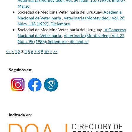
Veterinaria (Montevideo): Vol. 34 Núm. 137 (1998): Enero -
Marzo
Sociedad de Medicina Veterinaria del Uruguay,
Academia
Nacional de Veterinaria
,
Veterinaria (Montevideo): Vol. 28
Núm. 118 (1992): Diciembre
Sociedad de Medicina Veterinaria del Uruguay,
IV Congreso
Nacional de Veterinaria
,
Veterinaria (Montevideo): Vol. 22
Núm. 95 (1986): Setiembre - diciembre
<<
<
1
2
3
4
5
6
7
8
9
10
>
>>
Seguinos en:
Indizada en: