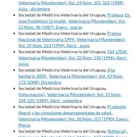
Veterinaria (Montevideo): Vol. 24 Núm. 101-102 (1988):
Julio - diciembre
Sociedad de Medicina Veterinaria del Uruguay,
Profesor Dr.
José Postiglioni Grimaldi
,
Veterinaria (Montevideo): Vol.
23 Núm. 96 (1987): Enero - marzo
Sociedad de Medicina Veterinaria del Uruguay,
Premio
Nacional de Veterinaria 1994
,
Veterinaria (Montevideo):
Vol. 29 Núm. 122 (1994): Abril - Junio
Sociedad de Medicina Veterinaria del Uruguay,
F&F LTDA
,
Veterinaria (Montevideo): Vol. 32 Núm. 130 (1996): Abril -
Junio
Sociedad de Medicina Veterinaria del Uruguay,
Año
Sanitario 2009
,
Veterinaria (Montevideo): Vol. 43 Núm.
172 (2008): Diciembre
Sociedad de Medicina Veterinaria del Uruguay,
[Información]
,
Veterinaria (Montevideo): Vol. 25 Núm.
104-105 (1989): Abril - setiembre
Sociedad de Medicina Veterinaria del Uruguay,
Profesión
liberal y las comisiones departamentales de salud
,
Veterinaria (Montevideo): Vol. 26 Núm. 107 (1990): Enero -
Marzo
Sociedad de Medicina Veterinaria del Uruguay,
[Editorial]
,