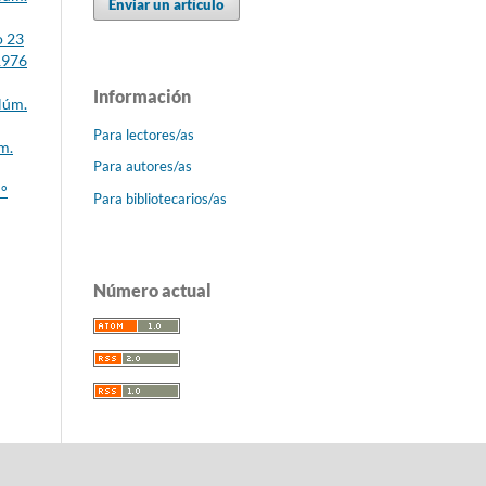
Enviar un artículo
o 23
/1976
Información
Núm.
Para lectores/as
m.
Para autores/as
N°
Para bibliotecarios/as
Número actual