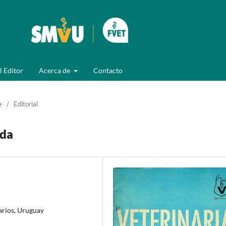
l Editor
Acerca de
Contacto
e
/
Editorial
ada
arios, Uruguay