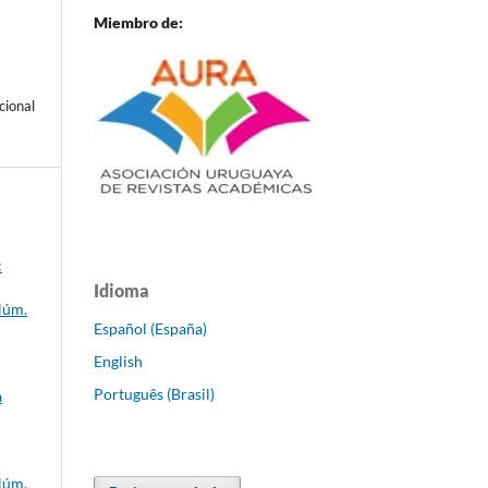
Miembro de:
cional
:
Idioma
Núm.
Español (España)
English
Português (Brasil)
a
Núm.