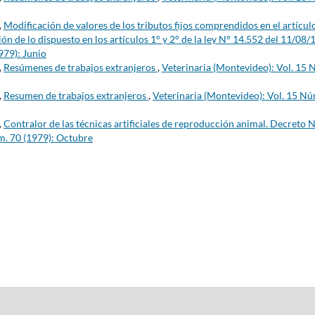
,
Modificación de valores de los tributos fijos comprendidos en el artícul
ión de lo dispuesto en los artículos 1° y 2° de la ley N° 14.552 del 11/08
979): Junio
,
Resúmenes de trabajos extranjeros
,
Veterinaria (Montevideo): Vol. 15 
,
Resumen de trabajos extranjeros
,
Veterinaria (Montevideo): Vol. 15 Nú
,
Contralor de las técnicas artificiales de reproducción animal. Decreto 
m. 70 (1979): Octubre