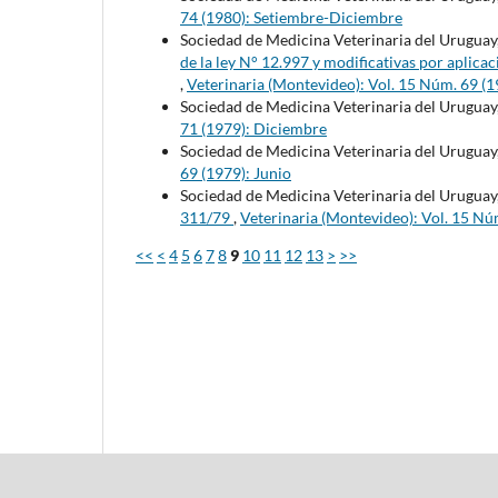
74 (1980): Setiembre-Diciembre
Sociedad de Medicina Veterinaria del Uruguay
de la ley N° 12.997 y modificativas por aplicac
,
Veterinaria (Montevideo): Vol. 15 Núm. 69 (1
Sociedad de Medicina Veterinaria del Uruguay
71 (1979): Diciembre
Sociedad de Medicina Veterinaria del Uruguay
69 (1979): Junio
Sociedad de Medicina Veterinaria del Uruguay
311/79
,
Veterinaria (Montevideo): Vol. 15 Nú
<<
<
4
5
6
7
8
9
10
11
12
13
>
>>