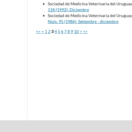
Sociedad de Medicina Veterinaria del Uruguay
118 (1992): Diciembre
Sociedad de Medicina Veterinaria del Uruguay
Núm. 95 (1986): Setiembre - diciembre
<<
<
1
2
3
4
5
6
7
8
9
10
>
>>