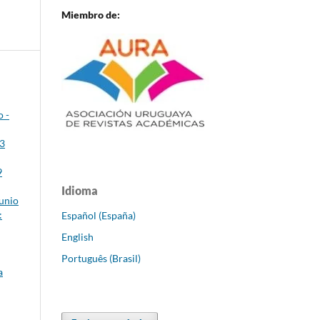
Miembro de:
o -
23
9
Idioma
Junio
:
Español (España)
English
Português (Brasil)
a