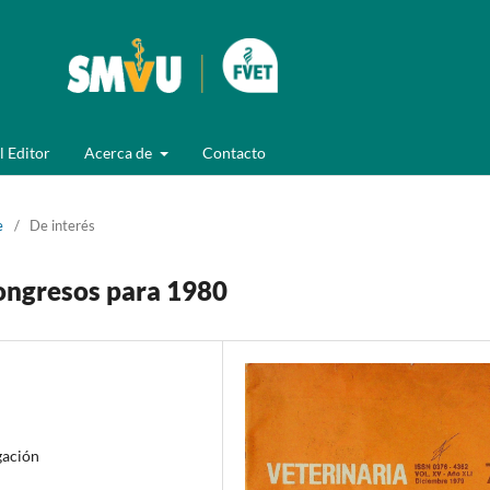
l Editor
Acerca de
Contacto
e
/
De interés
ongresos para 1980
gación