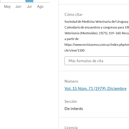
Cómo citar
Sociedad de Medicina Veterinaria del Uruguay. 
Calendario de encuentros y congresos para 19
Veterinaria (Montevideo)
,
15
(71), 159–160. Rec
a partir de
https://www.revistasmvu.com.uy/index.php/sm
cle/view/1100
Más formatos de cita
Número
Vol. 15 Núm. 71 (1979): Diciembre
Sección
De interés
Licencia