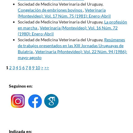
Sociedad de Medicina Veterinaria del Uruguay,
Congelación de embriones bovinos
,
Veterinaria
(Montevideo): Vol. 17 Núm. 75 (1981): Enero-Abril
Sociedad de Medicina Veterinaria del Uruguay,
La profesión
en marcha
,
Veterinaria (Montevideo): Vol. 16 Núm. 72
(1980): Enero-Abril
Sociedad de Medicina Veterinaria del Uruguay,
Resúmenes
de trabajos presentados en las XIII Jornadas Uruguayas de
Buiatría
,
Veterinaria (Montevideo): Vol. 22 Núm. 94 (1986):
mayo-agosto
1
2
3
4
5
6
7
8
9
10
>
>>
Seguinos en:
Indizada en: