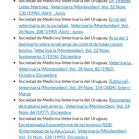
Sociedad de Medicina Veterinaria del Uruguay,
Dr. Orestes
Leites Martínez
,
Veterinaria (Montevideo): Vol. 32 Núm.
130 (1996): Abril - Junio
Sociedad de Medicina Veterinaria del Uruguay,
El rol del
veterinario en la sociedad
,
Veterinaria (Montevideo): Vol.
26 Núm. 108 (1990): Abril - Junio
Sociedad de Medicina Veterinaria del Uruguay,
Acta del 1
Seminario sobre programas de control de tuberculosis
bovina
,
Veterinaria (Montevideo): Vol. 12 Núm.
Suplemento 1 (1976): Diciembre
Sociedad de Medicina Veterinaria del Uruguay,
Veterinaria
,
Veterinaria (Montevideo): Vol. 18 Núm. 82 (1982):
Octubre-Diciembre
Sociedad de Medicina Veterinaria del Uruguay,
[Editorial]
,
Veterinaria (Montevideo): Vol. 39 Núm. 154 (2004): Enero -
Marzo
Sociedad de Medicina Veterinaria del Uruguay,
Resúmenes
de trabajos extranjeros
,
Veterinaria (Montevideo): Vol. 14
Núm. 66 (1977): Diciembre
Sociedad de Medicina Veterinaria del Uruguay,
Encefalopatía Espongiforme de los bovinos (EEB)
(Enfermedad de la Vaca Loca)
,
Veterinaria (Montevideo):
Vol. 31 Núm. 128 (1995): Diciembre