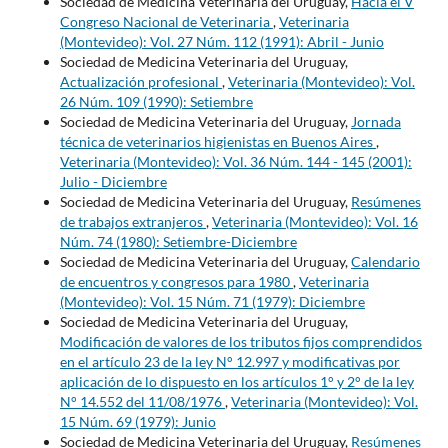
Sociedad de Medicina Veterinaria del Uruguay,
Hacia el V
Congreso Nacional de Veterinaria
,
Veterinaria
(Montevideo): Vol. 27 Núm. 112 (1991): Abril - Junio
Sociedad de Medicina Veterinaria del Uruguay,
Actualización profesional
,
Veterinaria (Montevideo): Vol.
26 Núm. 109 (1990): Setiembre
Sociedad de Medicina Veterinaria del Uruguay,
Jornada
técnica de veterinarios higienistas en Buenos Aires
,
Veterinaria (Montevideo): Vol. 36 Núm. 144 - 145 (2001):
Julio - Diciembre
Sociedad de Medicina Veterinaria del Uruguay,
Resúmenes
de trabajos extranjeros
,
Veterinaria (Montevideo): Vol. 16
Núm. 74 (1980): Setiembre-Diciembre
Sociedad de Medicina Veterinaria del Uruguay,
Calendario
de encuentros y congresos para 1980
,
Veterinaria
(Montevideo): Vol. 15 Núm. 71 (1979): Diciembre
Sociedad de Medicina Veterinaria del Uruguay,
Modificación de valores de los tributos fijos comprendidos
en el artículo 23 de la ley N° 12.997 y modificativas por
aplicación de lo dispuesto en los artículos 1° y 2° de la ley
N° 14.552 del 11/08/1976
,
Veterinaria (Montevideo): Vol.
15 Núm. 69 (1979): Junio
Sociedad de Medicina Veterinaria del Uruguay,
Resúmenes