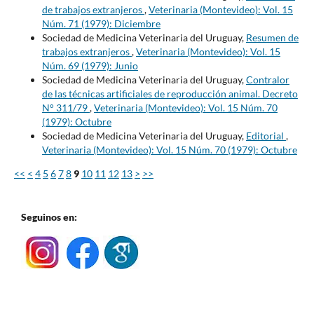
de trabajos extranjeros
,
Veterinaria (Montevideo): Vol. 15
Núm. 71 (1979): Diciembre
Sociedad de Medicina Veterinaria del Uruguay,
Resumen de
trabajos extranjeros
,
Veterinaria (Montevideo): Vol. 15
Núm. 69 (1979): Junio
Sociedad de Medicina Veterinaria del Uruguay,
Contralor
de las técnicas artificiales de reproducción animal. Decreto
N° 311/79
,
Veterinaria (Montevideo): Vol. 15 Núm. 70
(1979): Octubre
Sociedad de Medicina Veterinaria del Uruguay,
Editorial
,
Veterinaria (Montevideo): Vol. 15 Núm. 70 (1979): Octubre
<<
<
4
5
6
7
8
9
10
11
12
13
>
>>
Seguinos en: