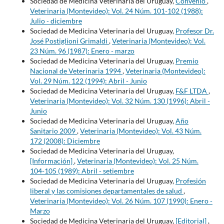
Sociedad de Medicina Veterinaria del Uruguay,
Convenio
,
Veterinaria (Montevideo): Vol. 24 Núm. 101-102 (1988):
Julio - diciembre
Sociedad de Medicina Veterinaria del Uruguay,
Profesor Dr.
José Postiglioni Grimaldi
,
Veterinaria (Montevideo): Vol.
23 Núm. 96 (1987): Enero - marzo
Sociedad de Medicina Veterinaria del Uruguay,
Premio
Nacional de Veterinaria 1994
,
Veterinaria (Montevideo):
Vol. 29 Núm. 122 (1994): Abril - Junio
Sociedad de Medicina Veterinaria del Uruguay,
F&F LTDA
,
Veterinaria (Montevideo): Vol. 32 Núm. 130 (1996): Abril -
Junio
Sociedad de Medicina Veterinaria del Uruguay,
Año
Sanitario 2009
,
Veterinaria (Montevideo): Vol. 43 Núm.
172 (2008): Diciembre
Sociedad de Medicina Veterinaria del Uruguay,
[Información]
,
Veterinaria (Montevideo): Vol. 25 Núm.
104-105 (1989): Abril - setiembre
Sociedad de Medicina Veterinaria del Uruguay,
Profesión
liberal y las comisiones departamentales de salud
,
Veterinaria (Montevideo): Vol. 26 Núm. 107 (1990): Enero -
Marzo
Sociedad de Medicina Veterinaria del Uruguay,
[Editorial]
,