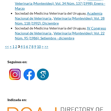
Veterinaria (Montevideo): Vol. 34 Núm. 137 (1998): Enero -
Marzo
Sociedad de Medicina Veterinaria del Uruguay,
Academia
Nacional de Veterinaria
,
Veterinaria (Montevideo): Vol. 28
Núm. 118 (1992): Diciembre
Sociedad de Medicina Veterinaria del Uruguay,
IV Congreso
Nacional de Veterinaria
,
Veterinaria (Montevideo): Vol. 22
Núm. 95 (1986): Setiembre - diciembre
<<
<
1
2
3
4
5
6
7
8
9
10
>
>>
Seguinos en:
Indizada en: