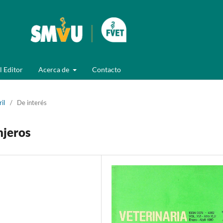
l Editor
Acerca de
Contacto
il
/
De interés
njeros