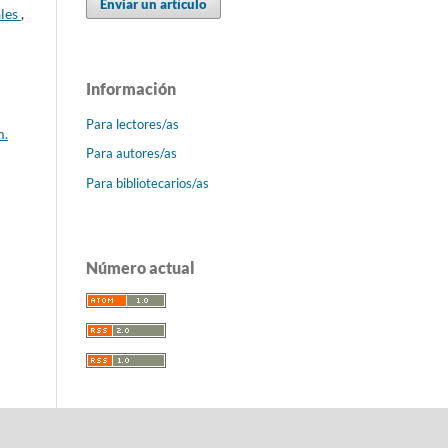
Enviar un artículo
ales
,
Información
Para lectores/as
m.
Para autores/as
Para bibliotecarios/as
Número actual