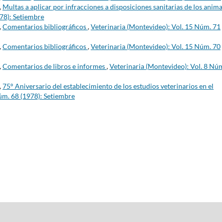
,
Multas a aplicar por infracciones a disposiciones sanitarias de los anim
978): Setiembre
,
Comentarios bibliográficos
,
Veterinaria (Montevideo): Vol. 15 Núm. 71
,
Comentarios bibliográficos
,
Veterinaria (Montevideo): Vol. 15 Núm. 70
,
Comentarios de libros e informes
,
Veterinaria (Montevideo): Vol. 8 Nú
,
75° Aniversario del establecimiento de los estudios veterinarios en el
úm. 68 (1978): Setiembre