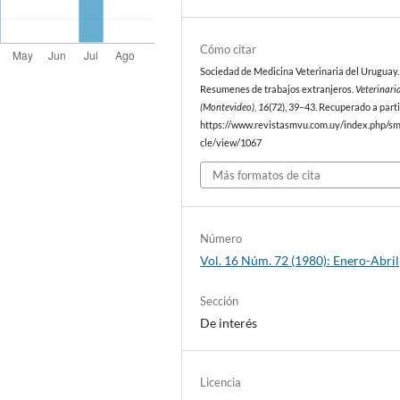
Cómo citar
Sociedad de Medicina Veterinaria del Uruguay. 
Resumenes de trabajos extranjeros.
Veterinari
(Montevideo)
,
16
(72), 39–43. Recuperado a parti
https://www.revistasmvu.com.uy/index.php/sm
cle/view/1067
Más formatos de cita
Número
Vol. 16 Núm. 72 (1980): Enero-Abril
Sección
De interés
Licencia