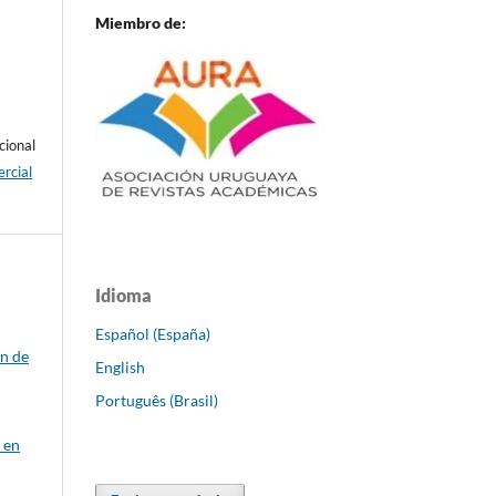
Miembro de:
cional
rcial
Idioma
Español (España)
ón de
English
Português (Brasil)
 en