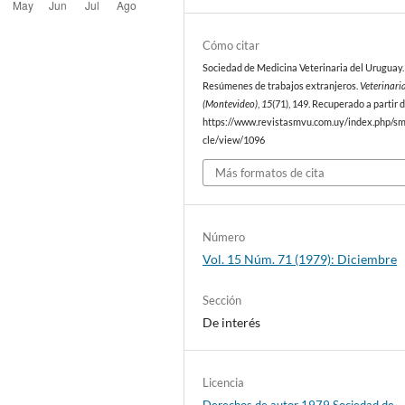
Cómo citar
Sociedad de Medicina Veterinaria del Uruguay. 
Resúmenes de trabajos extranjeros.
Veterinari
(Montevideo)
,
15
(71), 149. Recuperado a partir 
https://www.revistasmvu.com.uy/index.php/sm
cle/view/1096
Más formatos de cita
Número
Vol. 15 Núm. 71 (1979): Diciembre
Sección
De interés
Licencia
Derechos de autor 1979 Sociedad de