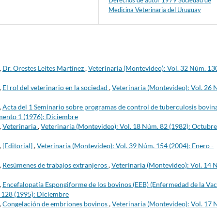
Medicina Veterinaria del Uruguay
,
Dr. Orestes Leites Martínez
,
Veterinaria (Montevideo): Vol. 32 Núm. 13
,
El rol del veterinario en la sociedad
,
Veterinaria (Montevideo): Vol. 26
,
Acta del 1 Seminario sobre programas de control de tuberculosis bovin
mento 1 (1976): Diciembre
,
Veterinaria
,
Veterinaria (Montevideo): Vol. 18 Núm. 82 (1982): Octubre
,
[Editorial]
,
Veterinaria (Montevideo): Vol. 39 Núm. 154 (2004): Enero -
,
Resúmenes de trabajos extranjeros
,
Veterinaria (Montevideo): Vol. 14 
,
Encefalopatía Espongiforme de los bovinos (EEB) (Enfermedad de la Va
. 128 (1995): Diciembre
,
Congelación de embriones bovinos
,
Veterinaria (Montevideo): Vol. 17