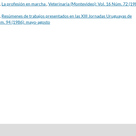
,
La profesión en marcha
,
Veterinaria (Montevideo): Vol. 16 Núm. 72 (19
,
Resúmenes de trabajos presentados en las XIII Jornadas Uruguayas de
úm. 94 (1986): mayo-agosto