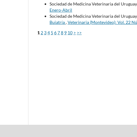
Sociedad de Medicina Veterinaria del Uruguay
Enero-Abril
Sociedad de Medicina Veterinaria del Uruguay
Buiatría
,
Veterinaria (Montevideo): Vol. 22 N
1
2
3
4
5
6
7
8
9
10
>
>>