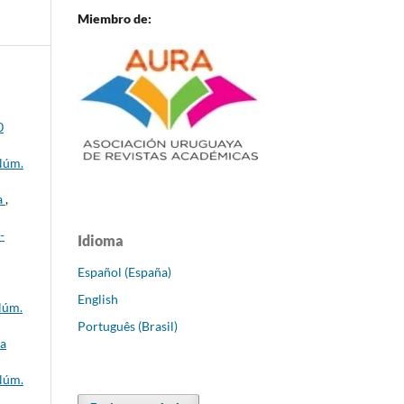
Miembro de:
0
 Núm.
a
,
-
Idioma
Español (España)
English
Núm.
Português (Brasil)
ca
 Núm.