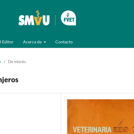
l Editor
Acerca de
Contacto
e
/
De interés
njeros