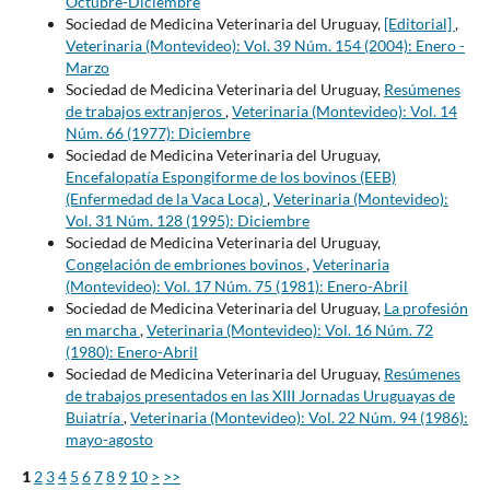
Octubre-Diciembre
Sociedad de Medicina Veterinaria del Uruguay,
[Editorial]
,
Veterinaria (Montevideo): Vol. 39 Núm. 154 (2004): Enero -
Marzo
Sociedad de Medicina Veterinaria del Uruguay,
Resúmenes
de trabajos extranjeros
,
Veterinaria (Montevideo): Vol. 14
Núm. 66 (1977): Diciembre
Sociedad de Medicina Veterinaria del Uruguay,
Encefalopatía Espongiforme de los bovinos (EEB)
(Enfermedad de la Vaca Loca)
,
Veterinaria (Montevideo):
Vol. 31 Núm. 128 (1995): Diciembre
Sociedad de Medicina Veterinaria del Uruguay,
Congelación de embriones bovinos
,
Veterinaria
(Montevideo): Vol. 17 Núm. 75 (1981): Enero-Abril
Sociedad de Medicina Veterinaria del Uruguay,
La profesión
en marcha
,
Veterinaria (Montevideo): Vol. 16 Núm. 72
(1980): Enero-Abril
Sociedad de Medicina Veterinaria del Uruguay,
Resúmenes
de trabajos presentados en las XIII Jornadas Uruguayas de
Buiatría
,
Veterinaria (Montevideo): Vol. 22 Núm. 94 (1986):
mayo-agosto
1
2
3
4
5
6
7
8
9
10
>
>>