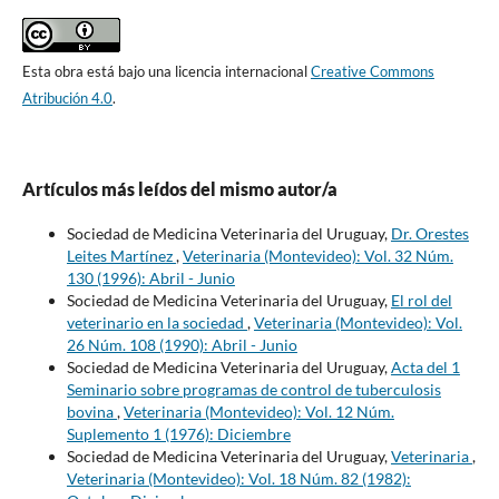
Esta obra está bajo una licencia internacional
Creative Commons
Atribución 4.0
.
Artículos más leídos del mismo autor/a
Sociedad de Medicina Veterinaria del Uruguay,
Dr. Orestes
Leites Martínez
,
Veterinaria (Montevideo): Vol. 32 Núm.
130 (1996): Abril - Junio
Sociedad de Medicina Veterinaria del Uruguay,
El rol del
veterinario en la sociedad
,
Veterinaria (Montevideo): Vol.
26 Núm. 108 (1990): Abril - Junio
Sociedad de Medicina Veterinaria del Uruguay,
Acta del 1
Seminario sobre programas de control de tuberculosis
bovina
,
Veterinaria (Montevideo): Vol. 12 Núm.
Suplemento 1 (1976): Diciembre
Sociedad de Medicina Veterinaria del Uruguay,
Veterinaria
,
Veterinaria (Montevideo): Vol. 18 Núm. 82 (1982):