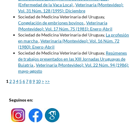
(Enfermedad de la Vaca Loca)
,
Veterinaria (Montevideo):
Vol. 31 Núm. 128 (1995): Diciembre
Sociedad de Medicina Veterinaria del Uruguay,
Congelación de embriones bovinos
,
Veterinaria
(Montevideo): Vol. 17 Núm. 75 (1981): Enero-Abril
Sociedad de Medicina Veterinaria del Uruguay,
La profesión
en marcha
,
Veterinaria (Montevideo): Vol. 16 Núm. 72
(1980): Enero-Abril
Sociedad de Medicina Veterinaria del Uruguay,
Resúmenes
de trabajos presentados en las XIII Jornadas Uruguayas de
Buiatría
,
Veterinaria (Montevideo): Vol. 22 Núm. 94 (1986):
mayo-agosto
1
2
3
4
5
6
7
8
9
10
>
>>
Seguinos en: