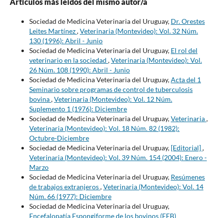
Artículos más leídos del mismo autor/a
Sociedad de Medicina Veterinaria del Uruguay,
Dr. Orestes
Leites Martínez
,
Veterinaria (Montevideo): Vol. 32 Núm.
130 (1996): Abril - Junio
Sociedad de Medicina Veterinaria del Uruguay,
El rol del
veterinario en la sociedad
,
Veterinaria (Montevideo): Vol.
26 Núm. 108 (1990): Abril - Junio
Sociedad de Medicina Veterinaria del Uruguay,
Acta del 1
Seminario sobre programas de control de tuberculosis
bovina
,
Veterinaria (Montevideo): Vol. 12 Núm.
Suplemento 1 (1976): Diciembre
Sociedad de Medicina Veterinaria del Uruguay,
Veterinaria
,
Veterinaria (Montevideo): Vol. 18 Núm. 82 (1982):
Octubre-Diciembre
Sociedad de Medicina Veterinaria del Uruguay,
[Editorial]
,
Veterinaria (Montevideo): Vol. 39 Núm. 154 (2004): Enero -
Marzo
Sociedad de Medicina Veterinaria del Uruguay,
Resúmenes
de trabajos extranjeros
,
Veterinaria (Montevideo): Vol. 14
Núm. 66 (1977): Diciembre
Sociedad de Medicina Veterinaria del Uruguay,
Encefalopatía Espongiforme de los bovinos (EEB)