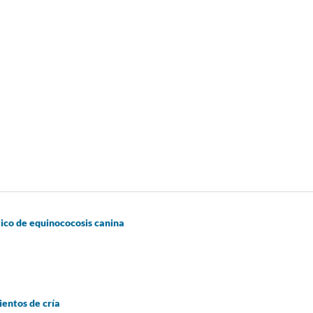
tico de equinococosis canina
ientos de cría