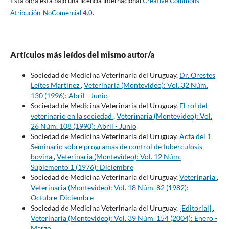
Esta obra está bajo una licencia internacional
Creative Commons
Atribución-NoComercial 4.0
.
Artículos más leídos del mismo autor/a
Sociedad de Medicina Veterinaria del Uruguay,
Dr. Orestes
Leites Martínez
,
Veterinaria (Montevideo): Vol. 32 Núm.
130 (1996): Abril - Junio
Sociedad de Medicina Veterinaria del Uruguay,
El rol del
veterinario en la sociedad
,
Veterinaria (Montevideo): Vol.
26 Núm. 108 (1990): Abril - Junio
Sociedad de Medicina Veterinaria del Uruguay,
Acta del 1
Seminario sobre programas de control de tuberculosis
bovina
,
Veterinaria (Montevideo): Vol. 12 Núm.
Suplemento 1 (1976): Diciembre
Sociedad de Medicina Veterinaria del Uruguay,
Veterinaria
,
Veterinaria (Montevideo): Vol. 18 Núm. 82 (1982):
Octubre-Diciembre
Sociedad de Medicina Veterinaria del Uruguay,
[Editorial]
,
Veterinaria (Montevideo): Vol. 39 Núm. 154 (2004): Enero -
Marzo