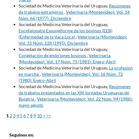
Sociedad de Medicina Veterinaria del Uruguay,
Resúmenes
de trabajos extranjeros
,
Veterinaria (Montevideo): Vol. 14
Núm. 66 (1977): Diciembre
Sociedad de Medicina Veterinaria del Uruguay,
Encefalopatía Espongiforme de los bovinos (EEB)
(Enfermedad de la Vaca Loca)
,
Veterinaria (Montevideo):
Vol. 31 Núm. 128 (1995): Diciembre
Sociedad de Medicina Veterinaria del Uruguay,
Congelación de embriones bovinos
,
Veterinaria
(Montevideo): Vol. 17 Núm. 75 (1981): Enero-Abril
Sociedad de Medicina Veterinaria del Uruguay,
La profesión
en marcha
,
Veterinaria (Montevideo): Vol. 16 Núm. 72
(1980): Enero-Abril
Sociedad de Medicina Veterinaria del Uruguay,
Resúmenes
de trabajos presentados en las XIII Jornadas Uruguayas de
Buiatría
,
Veterinaria (Montevideo): Vol. 22 Núm. 94 (1986):
mayo-agosto
1
2
3
4
5
6
7
8
9
10
>
>>
Seguinos en: