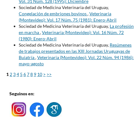
Vol. 31 Núm. 128 (1995): Diciembre
Sociedad de Medicina Veterinaria del Uruguay,
Congelación de embriones bovinos
,
Veterinaria
(Montevideo): Vol. 17 Núm. 75 (1981): Enero-Abril
Sociedad de Medicina Veterinaria del Uruguay,
La profesión
en marcha
,
Veterinaria (Montevideo): Vol. 16 Núm. 72
(1980): Enero-Abril
Sociedad de Medicina Veterinaria del Uruguay,
Resúmenes
de trabajos presentados en las XIII Jornadas Uruguayas de
Buiatría
,
Veterinaria (Montevideo): Vol. 22 Núm. 94 (1986):
mayo-agosto
1
2
3
4
5
6
7
8
9
10
>
>>
Seguinos en: