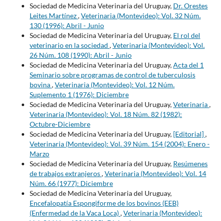
Sociedad de Medicina Veterinaria del Uruguay,
Dr. Orestes
Leites Martínez
,
Veterinaria (Montevideo): Vol. 32 Núm.
130 (1996): Abril - Junio
Sociedad de Medicina Veterinaria del Uruguay,
El rol del
veterinario en la sociedad
,
Veterinaria (Montevideo): Vol.
26 Núm. 108 (1990): Abril - Junio
Sociedad de Medicina Veterinaria del Uruguay,
Acta del 1
Seminario sobre programas de control de tuberculosis
bovina
,
Veterinaria (Montevideo): Vol. 12 Núm.
Suplemento 1 (1976): Diciembre
Sociedad de Medicina Veterinaria del Uruguay,
Veterinaria
,
Veterinaria (Montevideo): Vol. 18 Núm. 82 (1982):
Octubre-Diciembre
Sociedad de Medicina Veterinaria del Uruguay,
[Editorial]
,
Veterinaria (Montevideo): Vol. 39 Núm. 154 (2004): Enero -
Marzo
Sociedad de Medicina Veterinaria del Uruguay,
Resúmenes
de trabajos extranjeros
,
Veterinaria (Montevideo): Vol. 14
Núm. 66 (1977): Diciembre
Sociedad de Medicina Veterinaria del Uruguay,
Encefalopatía Espongiforme de los bovinos (EEB)
(Enfermedad de la Vaca Loca)
,
Veterinaria (Montevideo):