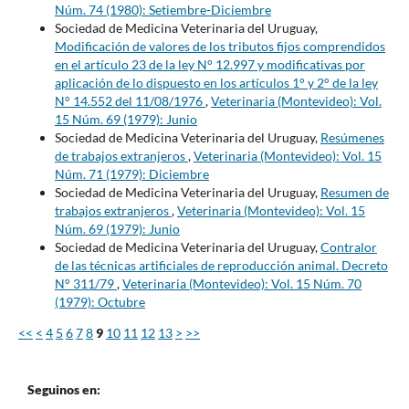
Núm. 74 (1980): Setiembre-Diciembre
Sociedad de Medicina Veterinaria del Uruguay,
Modificación de valores de los tributos fijos comprendidos
en el artículo 23 de la ley N° 12.997 y modificativas por
aplicación de lo dispuesto en los artículos 1° y 2° de la ley
N° 14.552 del 11/08/1976
,
Veterinaria (Montevideo): Vol.
15 Núm. 69 (1979): Junio
Sociedad de Medicina Veterinaria del Uruguay,
Resúmenes
de trabajos extranjeros
,
Veterinaria (Montevideo): Vol. 15
Núm. 71 (1979): Diciembre
Sociedad de Medicina Veterinaria del Uruguay,
Resumen de
trabajos extranjeros
,
Veterinaria (Montevideo): Vol. 15
Núm. 69 (1979): Junio
Sociedad de Medicina Veterinaria del Uruguay,
Contralor
de las técnicas artificiales de reproducción animal. Decreto
N° 311/79
,
Veterinaria (Montevideo): Vol. 15 Núm. 70
(1979): Octubre
<<
<
4
5
6
7
8
9
10
11
12
13
>
>>
Seguinos en: