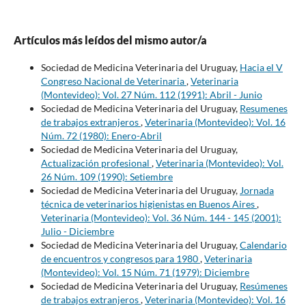
Artículos más leídos del mismo autor/a
Sociedad de Medicina Veterinaria del Uruguay,
Hacia el V
Congreso Nacional de Veterinaria
,
Veterinaria
(Montevideo): Vol. 27 Núm. 112 (1991): Abril - Junio
Sociedad de Medicina Veterinaria del Uruguay,
Resumenes
de trabajos extranjeros
,
Veterinaria (Montevideo): Vol. 16
Núm. 72 (1980): Enero-Abril
Sociedad de Medicina Veterinaria del Uruguay,
Actualización profesional
,
Veterinaria (Montevideo): Vol.
26 Núm. 109 (1990): Setiembre
Sociedad de Medicina Veterinaria del Uruguay,
Jornada
técnica de veterinarios higienistas en Buenos Aires
,
Veterinaria (Montevideo): Vol. 36 Núm. 144 - 145 (2001):
Julio - Diciembre
Sociedad de Medicina Veterinaria del Uruguay,
Calendario
de encuentros y congresos para 1980
,
Veterinaria
(Montevideo): Vol. 15 Núm. 71 (1979): Diciembre
Sociedad de Medicina Veterinaria del Uruguay,
Resúmenes
de trabajos extranjeros
,
Veterinaria (Montevideo): Vol. 16