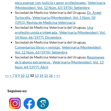
para avanzar con justicia y amor profesionales
,
Veterinaria
(Montevideo): Vol. 12 Núm. 63 (1976): Setiembre
Sociedad de Medicina Veterinaria del Uruguay,
Dr. Angel
Tortorella
,
Veterinaria (Montevideo): Vol. 5 Núm. 50
(1951): Revista de Medicina Veterinaria
Sociedad de Medicina Veterinaria del Uruguay,
Una
profesión unida e integrada
,
Veterinaria (Montevideo): Vol.
14 Núm. 66 (1977): Diciembre
Sociedad de Medicina Veterinaria del Uruguay,
Comentarios libros y revistas
,
Veterinaria (Montevideo):
Vol. 12 Núm. 63 (1976): Setiembre
Sociedad de Medicina Veterinaria del Uruguay,
Resúmenes
de trabajos extranjeros
,
Veterinaria (Montevideo): Vol. 13
Núm. 64 (1977): Abril
<<
<
7
8
9
10
11
12
13
14
15
16
>
>>
Seguinos en: