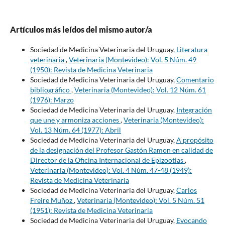
Artículos más leídos del mismo autor/a
Sociedad de Medicina Veterinaria del Uruguay,
Literatura
veterinaria
,
Veterinaria (Montevideo): Vol. 5 Núm. 49
(1950): Revista de Medicina Veterinaria
Sociedad de Medicina Veterinaria del Uruguay,
Comentario
bibliográfico
,
Veterinaria (Montevideo): Vol. 12 Núm. 61
(1976): Marzo
Sociedad de Medicina Veterinaria del Uruguay,
Integración
que une y armoniza acciones
,
Veterinaria (Montevideo):
Vol. 13 Núm. 64 (1977): Abril
Sociedad de Medicina Veterinaria del Uruguay,
A propósito
de la designación del Profesor Gastón Ramon en calidad de
Director de la Oficina Internacional de Epizootias
,
Veterinaria (Montevideo): Vol. 4 Núm. 47-48 (1949):
Revista de Medicina Veterinaria
Sociedad de Medicina Veterinaria del Uruguay,
Carlos
Freire Muñoz
,
Veterinaria (Montevideo): Vol. 5 Núm. 51
(1951): Revista de Medicina Veterinaria
Sociedad de Medicina Veterinaria del Uruguay,
Evocando