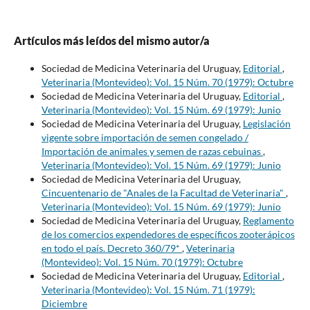
Artículos más leídos del mismo autor/a
Sociedad de Medicina Veterinaria del Uruguay,
Editorial
,
Veterinaria (Montevideo): Vol. 15 Núm. 70 (1979): Octubre
Sociedad de Medicina Veterinaria del Uruguay,
Editorial
,
Veterinaria (Montevideo): Vol. 15 Núm. 69 (1979): Junio
Sociedad de Medicina Veterinaria del Uruguay,
Legislación
vigente sobre importación de semen congelado /
Importación de animales y semen de razas cebuinas
,
Veterinaria (Montevideo): Vol. 15 Núm. 69 (1979): Junio
Sociedad de Medicina Veterinaria del Uruguay,
Cincuentenario de "Anales de la Facultad de Veterinaria"
,
Veterinaria (Montevideo): Vol. 15 Núm. 69 (1979): Junio
Sociedad de Medicina Veterinaria del Uruguay,
Reglamento
de los comercios expendedores de específicos zooterápicos
en todo el país. Decreto 360/79*
,
Veterinaria
(Montevideo): Vol. 15 Núm. 70 (1979): Octubre
Sociedad de Medicina Veterinaria del Uruguay,
Editorial
,
Veterinaria (Montevideo): Vol. 15 Núm. 71 (1979):
Diciembre