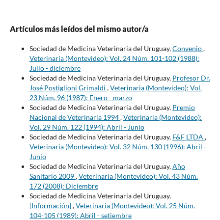
Artículos más leídos del mismo autor/a
Sociedad de Medicina Veterinaria del Uruguay,
Convenio
,
Veterinaria (Montevideo): Vol. 24 Núm. 101-102 (1988):
Julio - diciembre
Sociedad de Medicina Veterinaria del Uruguay,
Profesor Dr.
José Postiglioni Grimaldi
,
Veterinaria (Montevideo): Vol.
23 Núm. 96 (1987): Enero - marzo
Sociedad de Medicina Veterinaria del Uruguay,
Premio
Nacional de Veterinaria 1994
,
Veterinaria (Montevideo):
Vol. 29 Núm. 122 (1994): Abril - Junio
Sociedad de Medicina Veterinaria del Uruguay,
F&F LTDA
,
Veterinaria (Montevideo): Vol. 32 Núm. 130 (1996): Abril -
Junio
Sociedad de Medicina Veterinaria del Uruguay,
Año
Sanitario 2009
,
Veterinaria (Montevideo): Vol. 43 Núm.
172 (2008): Diciembre
Sociedad de Medicina Veterinaria del Uruguay,
[Información]
,
Veterinaria (Montevideo): Vol. 25 Núm.
104-105 (1989): Abril - setiembre