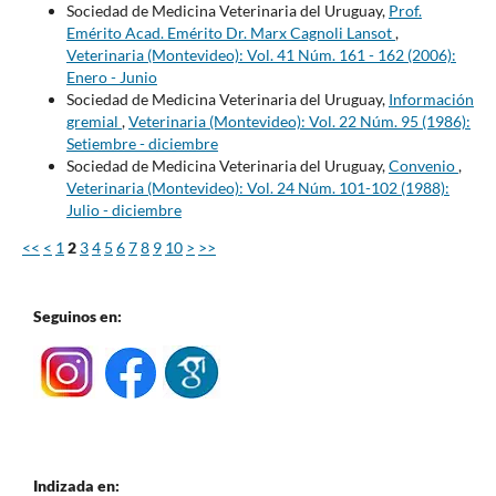
Sociedad de Medicina Veterinaria del Uruguay,
Prof.
Emérito Acad. Emérito Dr. Marx Cagnoli Lansot
,
Veterinaria (Montevideo): Vol. 41 Núm. 161 - 162 (2006):
Enero - Junio
Sociedad de Medicina Veterinaria del Uruguay,
Información
gremial
,
Veterinaria (Montevideo): Vol. 22 Núm. 95 (1986):
Setiembre - diciembre
Sociedad de Medicina Veterinaria del Uruguay,
Convenio
,
Veterinaria (Montevideo): Vol. 24 Núm. 101-102 (1988):
Julio - diciembre
<<
<
1
2
3
4
5
6
7
8
9
10
>
>>
Seguinos en:
Indizada en: