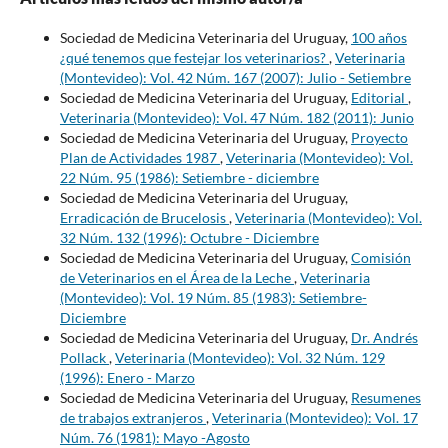
Sociedad de Medicina Veterinaria del Uruguay,
100 años
¿qué tenemos que festejar los veterinarios?
,
Veterinaria
(Montevideo): Vol. 42 Núm. 167 (2007): Julio - Setiembre
Sociedad de Medicina Veterinaria del Uruguay,
Editorial
,
Veterinaria (Montevideo): Vol. 47 Núm. 182 (2011): Junio
Sociedad de Medicina Veterinaria del Uruguay,
Proyecto
Plan de Actividades 1987
,
Veterinaria (Montevideo): Vol.
22 Núm. 95 (1986): Setiembre - diciembre
Sociedad de Medicina Veterinaria del Uruguay,
Erradicación de Brucelosis
,
Veterinaria (Montevideo): Vol.
32 Núm. 132 (1996): Octubre - Diciembre
Sociedad de Medicina Veterinaria del Uruguay,
Comisión
de Veterinarios en el Área de la Leche
,
Veterinaria
(Montevideo): Vol. 19 Núm. 85 (1983): Setiembre-
Diciembre
Sociedad de Medicina Veterinaria del Uruguay,
Dr. Andrés
Pollack
,
Veterinaria (Montevideo): Vol. 32 Núm. 129
(1996): Enero - Marzo
Sociedad de Medicina Veterinaria del Uruguay,
Resumenes
de trabajos extranjeros
,
Veterinaria (Montevideo): Vol. 17
Núm. 76 (1981): Mayo -Agosto