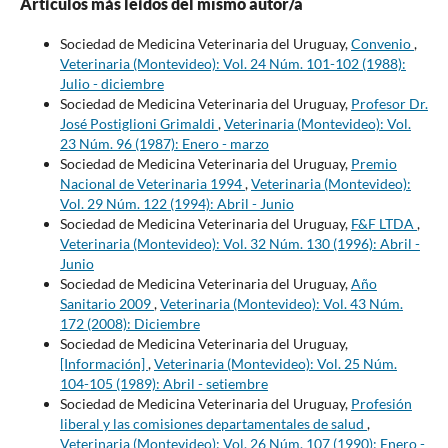
Artículos más leídos del mismo autor/a
Sociedad de Medicina Veterinaria del Uruguay,
Convenio
,
Veterinaria (Montevideo): Vol. 24 Núm. 101-102 (1988):
Julio - diciembre
Sociedad de Medicina Veterinaria del Uruguay,
Profesor Dr.
José Postiglioni Grimaldi
,
Veterinaria (Montevideo): Vol.
23 Núm. 96 (1987): Enero - marzo
Sociedad de Medicina Veterinaria del Uruguay,
Premio
Nacional de Veterinaria 1994
,
Veterinaria (Montevideo):
Vol. 29 Núm. 122 (1994): Abril - Junio
Sociedad de Medicina Veterinaria del Uruguay,
F&F LTDA
,
Veterinaria (Montevideo): Vol. 32 Núm. 130 (1996): Abril -
Junio
Sociedad de Medicina Veterinaria del Uruguay,
Año
Sanitario 2009
,
Veterinaria (Montevideo): Vol. 43 Núm.
172 (2008): Diciembre
Sociedad de Medicina Veterinaria del Uruguay,
[Información]
,
Veterinaria (Montevideo): Vol. 25 Núm.
104-105 (1989): Abril - setiembre
Sociedad de Medicina Veterinaria del Uruguay,
Profesión
liberal y las comisiones departamentales de salud
,
Veterinaria (Montevideo): Vol. 26 Núm. 107 (1990): Enero -