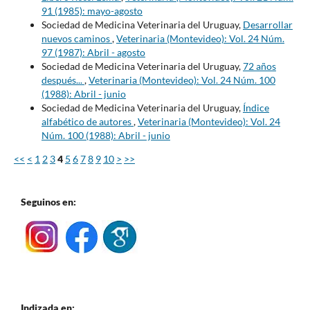
91 (1985): mayo-agosto
Sociedad de Medicina Veterinaria del Uruguay,
Desarrollar
nuevos caminos
,
Veterinaria (Montevideo): Vol. 24 Núm.
97 (1987): Abril - agosto
Sociedad de Medicina Veterinaria del Uruguay,
72 años
después...
,
Veterinaria (Montevideo): Vol. 24 Núm. 100
(1988): Abril - junio
Sociedad de Medicina Veterinaria del Uruguay,
Índice
alfabético de autores
,
Veterinaria (Montevideo): Vol. 24
Núm. 100 (1988): Abril - junio
<<
<
1
2
3
4
5
6
7
8
9
10
>
>>
Seguinos en:
Indizada en: