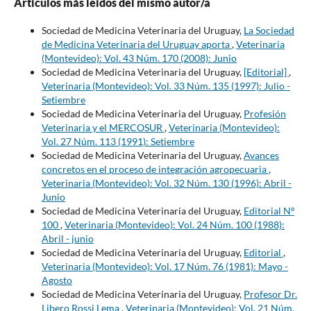
Artículos más leídos del mismo autor/a
Sociedad de Medicina Veterinaria del Uruguay,
La Sociedad
de Medicina Veterinaria del Uruguay aporta
,
Veterinaria
(Montevideo): Vol. 43 Núm. 170 (2008): Junio
Sociedad de Medicina Veterinaria del Uruguay,
[Editorial]
,
Veterinaria (Montevideo): Vol. 33 Núm. 135 (1997): Julio -
Setiembre
Sociedad de Medicina Veterinaria del Uruguay,
Profesión
Veterinaria y el MERCOSUR
,
Veterinaria (Montevideo):
Vol. 27 Núm. 113 (1991): Setiembre
Sociedad de Medicina Veterinaria del Uruguay,
Avances
concretos en el proceso de integración agropecuaria
,
Veterinaria (Montevideo): Vol. 32 Núm. 130 (1996): Abril -
Junio
Sociedad de Medicina Veterinaria del Uruguay,
Editorial Nº
100
,
Veterinaria (Montevideo): Vol. 24 Núm. 100 (1988):
Abril - junio
Sociedad de Medicina Veterinaria del Uruguay,
Editorial
,
Veterinaria (Montevideo): Vol. 17 Núm. 76 (1981): Mayo -
Agosto
Sociedad de Medicina Veterinaria del Uruguay,
Profesor Dr.
Libero Rossi Lema
,
Veterinaria (Montevideo): Vol. 21 Núm.