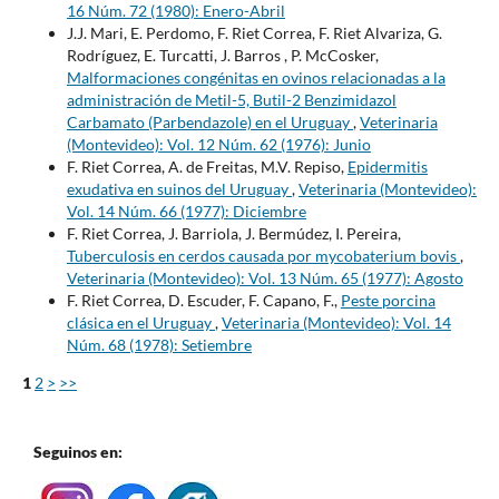
16 Núm. 72 (1980): Enero-Abril
J.J. Mari, E. Perdomo, F. Riet Correa, F. Riet Alvariza, G.
Rodríguez, E. Turcatti, J. Barros , P. McCosker,
Malformaciones congénitas en ovinos relacionadas a la
administración de Metil-5, Butil-2 Benzimidazol
Carbamato (Parbendazole) en el Uruguay
,
Veterinaria
(Montevideo): Vol. 12 Núm. 62 (1976): Junio
F. Riet Correa, A. de Freitas, M.V. Repiso,
Epidermitis
exudativa en suinos del Uruguay
,
Veterinaria (Montevideo):
Vol. 14 Núm. 66 (1977): Diciembre
F. Riet Correa, J. Barriola, J. Bermúdez, I. Pereira,
Tuberculosis en cerdos causada por mycobaterium bovis
,
Veterinaria (Montevideo): Vol. 13 Núm. 65 (1977): Agosto
F. Riet Correa, D. Escuder, F. Capano, F.,
Peste porcina
clásica en el Uruguay
,
Veterinaria (Montevideo): Vol. 14
Núm. 68 (1978): Setiembre
1
2
>
>>
Seguinos en: