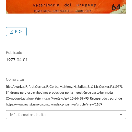
PDF
Publicado
1977-04-01
Cómo citar
Riet Alvariza, F., Riet Correa, F., Corbo, M., Meny, H., Sallúa, S., & Mc Cosker, P. (1977).
Síndrome nervioso en bovinos producidos por la ingestión de pasto bermuda
(Cynodon dactylon).
Veterinaria (Montevideo)
,
13
(64), 89–95. Recuperado a partir de
https://www.revistasmvu.com.uy/index.php/smvu/article/view/1189
Más formatos de cita