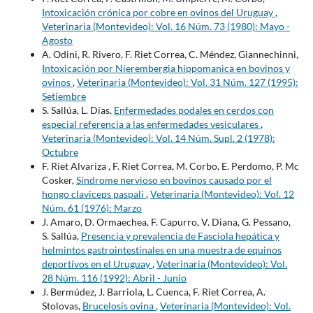
Intoxicación crónica por cobre en ovinos del Uruguay
,
Veterinaria (Montevideo): Vol. 16 Núm. 73 (1980): Mayo -
Agosto
A. Odini, R. Rivero, F. Riet Correa, C. Méndez, Giannechinni,
Intoxicación por Nierembergia hippomanica en bovinos y
ovinos
,
Veterinaria (Montevideo): Vol. 31 Núm. 127 (1995):
Setiembre
S. Sallúa, L. Días,
Enfermedades podales en cerdos con
especial referencia a las enfermedades vesiculares
,
Veterinaria (Montevideo): Vol. 14 Núm. Supl. 2 (1978):
Octubre
F. Riet Alvariza , F. Riet Correa, M. Corbo, E. Perdomo, P. Mc
Cosker,
Síndrome nervioso en bovinos causado por el
hongo claviceps paspali
,
Veterinaria (Montevideo): Vol. 12
Núm. 61 (1976): Marzo
J. Amaro, D. Ormaechea, F. Capurro, V. Diana, G. Pessano,
S. Sallúa,
Presencia y prevalencia de Fasciola hepática y
helmintos gastrointestinales en una muestra de equinos
deportivos en el Uruguay
,
Veterinaria (Montevideo): Vol.
28 Núm. 116 (1992): Abril - Junio
J. Bermúdez, J. Barriola, L. Cuenca, F. Riet Correa, A.
Stolovas,
Brucelosis ovina
,
Veterinaria (Montevideo): Vol.