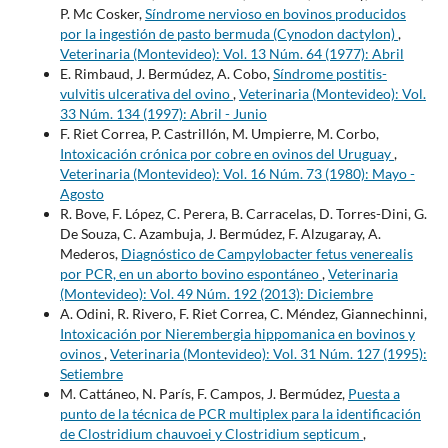
P. Mc Cosker,
Síndrome nervioso en bovinos producidos
por la ingestión de pasto bermuda (Cynodon dactylon)
,
Veterinaria (Montevideo): Vol. 13 Núm. 64 (1977): Abril
E. Rimbaud, J. Bermúdez, A. Cobo,
Síndrome postitis-
vulvitis ulcerativa del ovino
,
Veterinaria (Montevideo): Vol.
33 Núm. 134 (1997): Abril - Junio
F. Riet Correa, P. Castrillón, M. Umpierre, M. Corbo,
Intoxicación crónica por cobre en ovinos del Uruguay
,
Veterinaria (Montevideo): Vol. 16 Núm. 73 (1980): Mayo -
Agosto
R. Bove, F. López, C. Perera, B. Carracelas, D. Torres-Dini, G.
De Souza, C. Azambuja, J. Bermúdez, F. Alzugaray, A.
Mederos,
Diagnóstico de Campylobacter fetus venerealis
por PCR, en un aborto bovino espontáneo
,
Veterinaria
(Montevideo): Vol. 49 Núm. 192 (2013): Diciembre
A. Odini, R. Rivero, F. Riet Correa, C. Méndez, Giannechinni,
Intoxicación por Nierembergia hippomanica en bovinos y
ovinos
,
Veterinaria (Montevideo): Vol. 31 Núm. 127 (1995):
Setiembre
M. Cattáneo, N. París, F. Campos, J. Bermúdez,
Puesta a
punto de la técnica de PCR multiplex para la identificación
de Clostridium chauvoei y Clostridium septicum
,