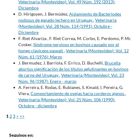
Veterinaria (Montevideo): Vol. 49 Núm. 192 (2013):
Diciembre
D. Hirigoyen, J. Bermúdez,
Aislamiento de Bacteriodes
nodosus de ganado lechero en Uruguay
,
Veterinaria
(Montevideo): Vol. 28 Núm. 114 (1991): Octubre -
Diciembre
F. Riet Alvariza , F. Riet Correa, M. Corbo, E. Perdomo, P. Mc
Cosker,
Síndrome nervioso en bovinos causado por el
hongo claviceps paspali
,
Veterinaria (Montevideo): Vol. 12
Núm. 61 (1976): Marzo
J. Bermudez, J. Barriola, F. Errico, D. Buchelli,
Brucella
abortus significación de los títulos aglutinantes en bovinos
de carne del Uruguay
,
Veterinaria (Montevideo): Vol. 23
Núm. 96 (1987): Enero - marzo
A. Ferreira, E. Rodas, E. Rubianes, S. Kmaid, I. Pereira, G.
Viera,
Comportamiento de ovejas hacia corderos ajenos
,
Veterinaria (Montevideo): Vol. 25 Núm. 106 (1990):
Octubre - diciembre
1
2
3
>
>>
Seguinos en: