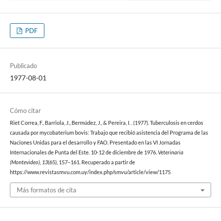
PDF
Publicado
1977-08-01
Cómo citar
Riet Correa, F., Barriola, J., Bermúdez, J., & Pereira, I. . (1977). Tuberculosis en cerdos
causada por mycobaterium bovis: Trabajo que recibió asistencia del Programa de las
Naciones Unidas para el desarrollo y FAO. Presentado en las VI Jornadas
Internacionales de Punta del Este. 10-12 de diciembre de 1976.
Veterinaria
(Montevideo)
,
13
(65), 157–161. Recuperado a partir de
https://www.revistasmvu.com.uy/index.php/smvu/article/view/1175
Más formatos de cita