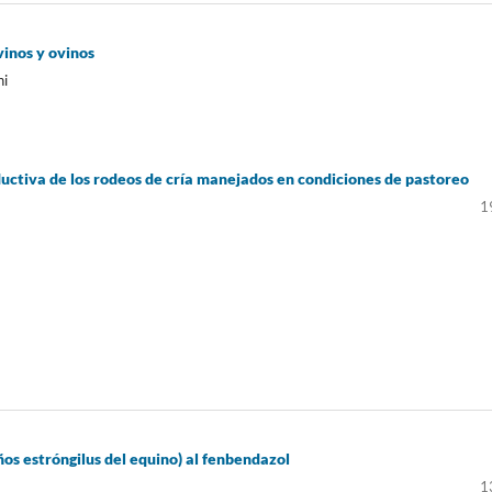
inos y ovinos
ni
uctiva de los rodeos de cría manejados en condiciones de pastoreo
1
os estróngilus del equino) al fenbendazol
1