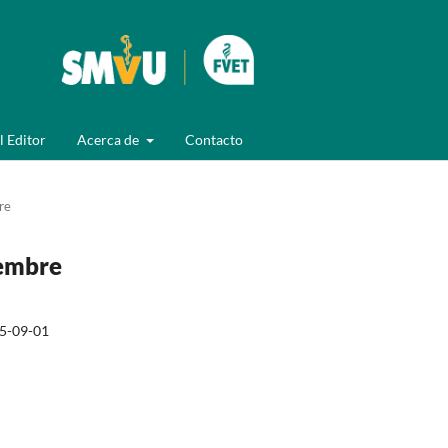
l Editor
Acerca de
Contacto
re
iembre
5-09-01