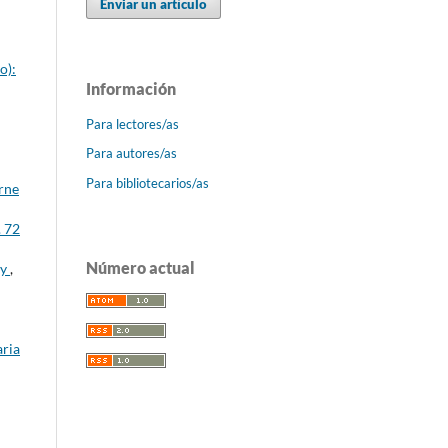
Enviar un artículo
o):
Información
Para lectores/as
Para autores/as
Para bibliotecarios/as
arne
. 72
Número actual
ay
,
aria