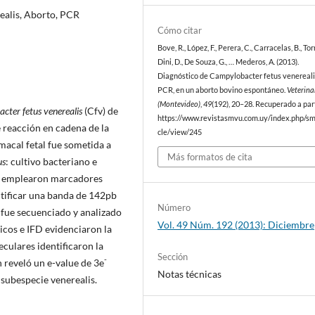
ealis, Aborto, PCR
Cómo citar
Bove, R., López, F., Perera, C., Carracelas, B., Tor
Dini, D., De Souza, G., … Mederos, A. (2013).
Diagnóstico de Campylobacter fetus venereali
PCR, en un aborto bovino espontáneo.
Veterina
(Montevideo)
,
49
(192), 20–28. Recuperado a par
cter fetus venerealis
(Cfv) de
https://www.revistasmvu.com.uy/index.php/sm
 reacción en cadena de la
cle/view/245
macal fetal fue sometida a
Más formatos de cita
us
: cultivo bacteriano e
se emplearon marcadores
tificar una banda de 142pb
Número
fue secuenciado y analizado
Vol. 49 Núm. 192 (2013): Diciembre
gicos e IFD evidenciaron la
eculares identificaron la
Sección
-
n reveló un e-value de 3e
Notas técnicas
subespecie venerealis.