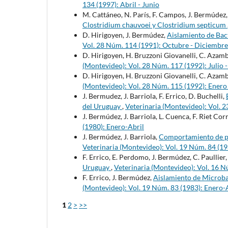
134 (1997): Abril - Junio
M. Cattáneo, N. París, F. Campos, J. Bermúdez
Clostridium chauvoei y Clostridium septicum
D. Hirigoyen, J. Bermúdez,
Aislamiento de Bac
Vol. 28 Núm. 114 (1991): Octubre - Diciembre
D. Hirigoyen, H. Bruzzoni Giovanelli, C. Azamb
(Montevideo): Vol. 28 Núm. 117 (1992): Julio 
D. Hirigoyen, H. Bruzzoni Giovanelli, C. Azamb
(Montevideo): Vol. 28 Núm. 115 (1992): Enero
J. Bermudez, J. Barriola, F. Errico, D. Buchelli,
del Uruguay
,
Veterinaria (Montevideo): Vol. 
J. Bermúdez, J. Barriola, L. Cuenca, F. Riet Cor
(1980): Enero-Abril
J. Bermúdez, J. Barriola,
Comportamiento de pru
Veterinaria (Montevideo): Vol. 19 Núm. 84 (1
F. Errico, E. Perdomo, J. Bermúdez, C. Paullier, 
Uruguay
,
Veterinaria (Montevideo): Vol. 16 N
F. Errico, J. Bermúdez,
Aislamiento de Microba
(Montevideo): Vol. 19 Núm. 83 (1983): Enero-
1
2
>
>>