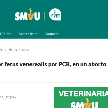
l Editor
Acerca de
Contacto
re
/
Notas técnicas
 fetus venerealis por PCR, en un aborto
bó, Uruguay.