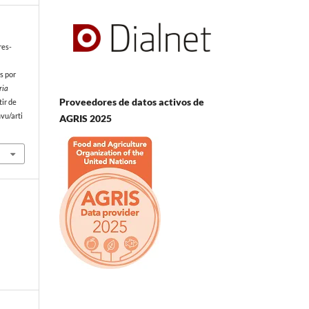
res-
s por
ria
Proveedores de datos activos de
tir de
vu/arti
AGRIS 2025