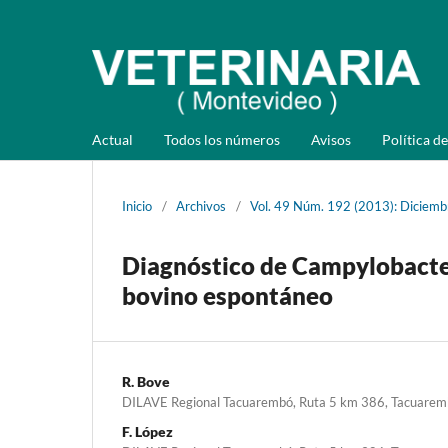
Actual
Todos los números
Avisos
Política de
Inicio
/
Archivos
/
Vol. 49 Núm. 192 (2013): Diciemb
Diagnóstico de Campylobacter
bovino espontáneo
R. Bove
DILAVE Regional Tacuarembó, Ruta 5 km 386, Tacuarem
F. López