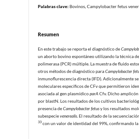
Palabras clave:
Bovinos, Campylobacter fetus vener
Resumen
En este trabajo se reporta el diagnóstico de
Campyloba
un aborto bovino espontáneo utilizando la técnica de
polimerasa (PCR) múltiple. La muestra de fluido esto
otros métodos de diagnóstico para
Campylobacter fet
inmunoflurescencia directa (IFD). Adicionalmente 
moleculares específicos de CFv que permitieron iden
asociada al gen plasmídico
parA
Cfv. Dicho amplicón 
por blastN. Los resultados de los cultivos bacterioló
presencia de
Campylobacter fetus
y los resultados mol
subespecie
venerealis
. El resultado de la secuenciació
33
con un valor de identidad del 99%, confirmando la 