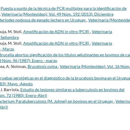
,
Puesta a punto de la técnica de PCR multiplex para la identificación de
,
Veterinaria (Montevideo): Vol. 49 Núm. 192 (2013): Diciembre
teriodes nodosus de ganado lechero en Uruguay
,
Veterinaria (Montevide
uja, M. Stoll,
Amplificación de ADN in vitro (PCR)
,
Veterinaria
- Setiembre
uja, M. Stoll,
Amplificación de ADN in vitro (PCR)
,
Veterinaria
 - Marzo
Brucella abortus significación de los títulos aglutinantes en bovinos de c
23 Núm. 96 (1987): Enero - marzo
rea, A. Stolovas,
Brucelosis ovina
,
Veterinaria (Montevideo): Vol. 16 Núm
ebas serológicas en el diagnóstico de la brucelosis bovina en el Urugu
983): Mayo -Agosto
J. Barriola,
Estudio de lesiones similares a tuberculosis en bovinos del
úm. 72 (1980): Enero-Abril
cterium Paratuberculosis (M. Johnei) en bovinos en el Uruguay
,
Veterin
Abril