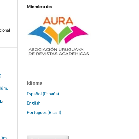
Miembro de:
cional
0
Idioma
 Núm.
Español (España)
a
,
English
Português (Brasil)
-
Núm.