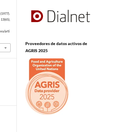
(1977).
,
13
(65),
vu/arti
Proveedores de datos activos de
AGRIS 2025