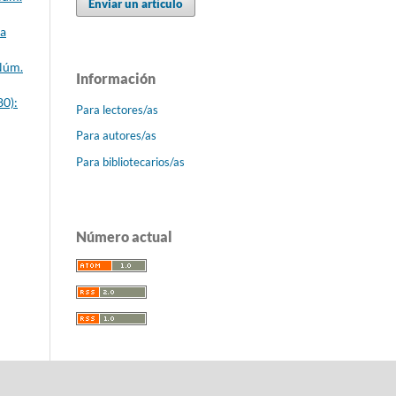
Enviar un artículo
ca
 Núm.
Información
80):
Para lectores/as
Para autores/as
Para bibliotecarios/as
Número actual