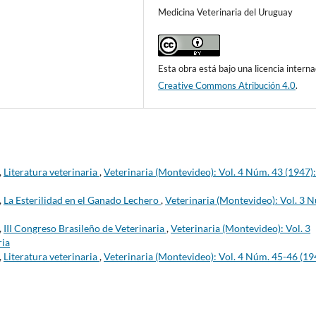
Medicina Veterinaria del Uruguay
Esta obra está bajo una licencia interna
Creative Commons Atribución 4.0
.
,
Literatura veterinaria
,
Veterinaria (Montevideo): Vol. 4 Núm. 43 (1947):
,
La Esterilidad en el Ganado Lechero
,
Veterinaria (Montevideo): Vol. 3 
,
III Congreso Brasileño de Veterinaria
,
Veterinaria (Montevideo): Vol. 3
ria
,
Literatura veterinaria
,
Veterinaria (Montevideo): Vol. 4 Núm. 45-46 (19