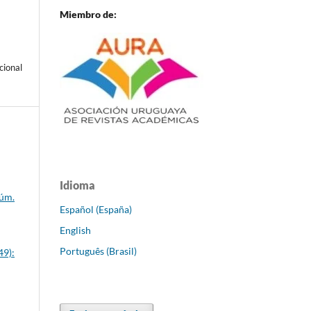
Miembro de:
cional
Idioma
Núm.
Español (España)
English
Português (Brasil)
49):