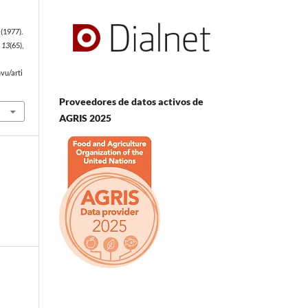
(1977).
,
13
(65),
vu/arti
Proveedores de datos activos de
AGRIS 2025