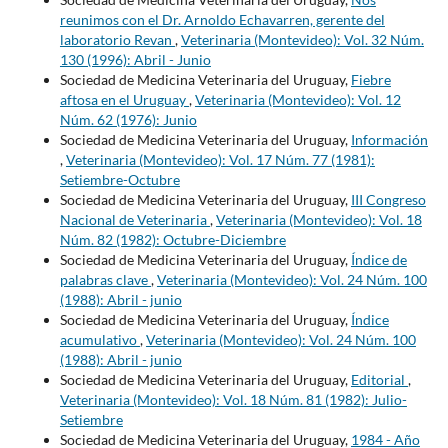
reunimos con el Dr. Arnoldo Echavarren, gerente del
laboratorio Revan
,
Veterinaria (Montevideo): Vol. 32 Núm.
130 (1996): Abril - Junio
Sociedad de Medicina Veterinaria del Uruguay,
Fiebre
aftosa en el Uruguay
,
Veterinaria (Montevideo): Vol. 12
Núm. 62 (1976): Junio
Sociedad de Medicina Veterinaria del Uruguay,
Información
,
Veterinaria (Montevideo): Vol. 17 Núm. 77 (1981):
Setiembre-Octubre
Sociedad de Medicina Veterinaria del Uruguay,
III Congreso
Nacional de Veterinaria
,
Veterinaria (Montevideo): Vol. 18
Núm. 82 (1982): Octubre-Diciembre
Sociedad de Medicina Veterinaria del Uruguay,
Índice de
palabras clave
,
Veterinaria (Montevideo): Vol. 24 Núm. 100
(1988): Abril - junio
Sociedad de Medicina Veterinaria del Uruguay,
Índice
acumulativo
,
Veterinaria (Montevideo): Vol. 24 Núm. 100
(1988): Abril - junio
Sociedad de Medicina Veterinaria del Uruguay,
Editorial
,
Veterinaria (Montevideo): Vol. 18 Núm. 81 (1982): Julio-
Setiembre
Sociedad de Medicina Veterinaria del Uruguay,
1984 - Año