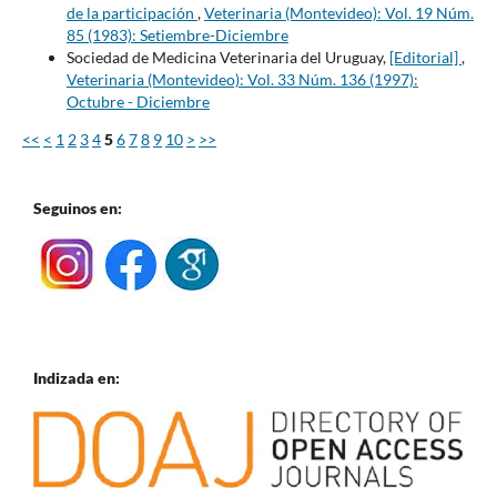
de la participación
,
Veterinaria (Montevideo): Vol. 19 Núm.
85 (1983): Setiembre-Diciembre
Sociedad de Medicina Veterinaria del Uruguay,
[Editorial]
,
Veterinaria (Montevideo): Vol. 33 Núm. 136 (1997):
Octubre - Diciembre
<<
<
1
2
3
4
5
6
7
8
9
10
>
>>
Seguinos en:
Indizada en: