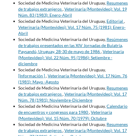
Sociedad de Medicina Veterinaria del Uruguay,
Resumenes
de trabajos extranjeros
,
Veterinaria (Montevideo): Vol. 19
Núm. 83 (1983): Enero-Abril
Sociedad de Medicina Veterinaria del Uruguay,
Editorial
,
Veterinaria (Montevideo): Vol. 17 Núm. 75 (1981): Enero-
Abril
Sociedad de Medicina Veterinaria del Uruguay,
Resúmenes
de trabajos presentados en las XIV Jornadas de Buiatría,
Paysandú, Uruguay, 28-30 de mayo de 1986
,
Veterinaria
(Montevideo): Vol. 22 Núm. 95 (1986): Setiembre -
diciembre
Sociedad de Medicina Veterinaria del Uruguay,
[Información ]
,
Veterinaria (Montevideo): Vol. 17 Núm. 76
(1981): Mayo -Agosto
Sociedad de Medicina Veterinaria del Uruguay,
Resumenes
de trabajos extranjeros
,
Veterinaria (Montevideo): Vol. 17
Núm. 78 (1981): Noviembre-Diciembre
Sociedad de Medicina Veterinaria del Uruguay,
Calendario
de encuentros y congresos para 1980
,
Veterinaria
(Montevideo): Vol. 15 Núm. 70 (1979): Octubre
Sociedad de Medicina Veterinaria del Uruguay,
Resumenes
de trabajos extranjeros
,
Veterinaria (Montevideo): Vol. 17