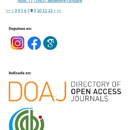
Núm. 77 (1981): Setiembre-Octubre
<<
<
3
4
5
6
7
8
9
10
11
12
>
>>
Seguinos en:
Indizada en: