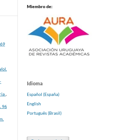
Miembro de:
 69
Vol.
-
Idioma
ria
,
Español (España)
English
. 96
Português (Brasil)
m.