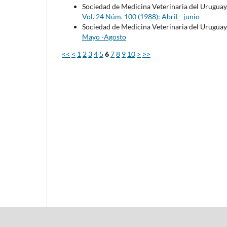
Sociedad de Medicina Veterinaria del Uruguay
Vol. 24 Núm. 100 (1988): Abril - junio
Sociedad de Medicina Veterinaria del Uruguay
Mayo -Agosto
<<
<
1
2
3
4
5
6
7
8
9
10
>
>>