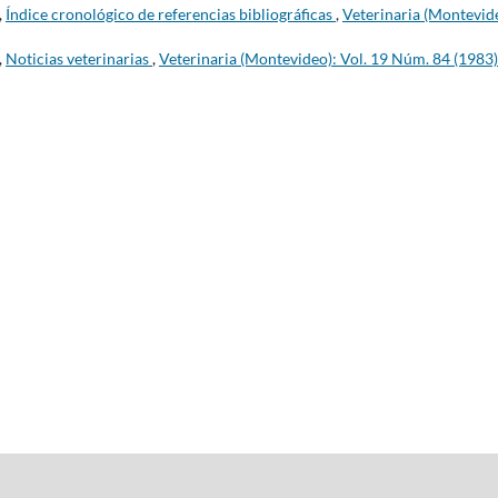
,
Índice cronológico de referencias bibliográficas
,
Veterinaria (Montevid
,
Noticias veterinarias
,
Veterinaria (Montevideo): Vol. 19 Núm. 84 (1983)