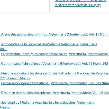
Medicina Veterinaria del Uruguay
,
Aranceles nacionales mínimos
,
Veterinaria (Montevideo): Vol. 15 Núm.
,
Actividades de la Sociedad de Medicina Veterinaria
,
Veterinaria
Abril
,
La profesión liberal y las campañas de salud
,
Veterinaria (Montevideo): 
,
Comunicado fiebre aftosa
,
Veterinaria (Montevideo): Vol. 36 Núm. 142 
,
Fue promulgada la ley de creación de la Academia Nacional de Veterina
1991): Enero - Marzo
,
Declaración sobre fiebre aftosa
,
Veterinaria (Montevideo): Vol. 23 Núm
,
Resumen de trabajos extranjeros
,
Veterinaria (Montevideo): Vol. 14 Nú
,
Sociedad de Medicina Veterinaria e Investigación
,
Veterinaria
-Agosto