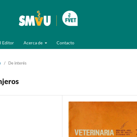
l Editor
Acerca de
Contacto
e
/
De interés
njeros