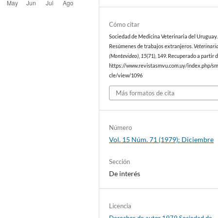
Cómo citar
Sociedad de Medicina Veterinaria del Uruguay. 
Resúmenes de trabajos extranjeros.
Veterinari
(Montevideo)
,
15
(71), 149. Recuperado a partir 
https://www.revistasmvu.com.uy/index.php/sm
cle/view/1096
Más formatos de cita
Número
Vol. 15 Núm. 71 (1979): Diciembre
Sección
De interés
Licencia
Derechos de autor 1979 Sociedad de