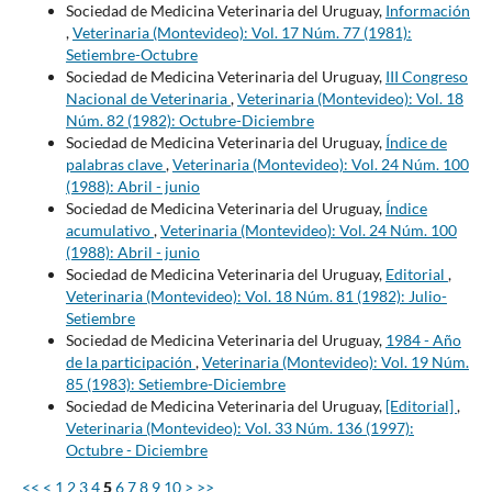
Sociedad de Medicina Veterinaria del Uruguay,
Información
,
Veterinaria (Montevideo): Vol. 17 Núm. 77 (1981):
Setiembre-Octubre
Sociedad de Medicina Veterinaria del Uruguay,
III Congreso
Nacional de Veterinaria
,
Veterinaria (Montevideo): Vol. 18
Núm. 82 (1982): Octubre-Diciembre
Sociedad de Medicina Veterinaria del Uruguay,
Índice de
palabras clave
,
Veterinaria (Montevideo): Vol. 24 Núm. 100
(1988): Abril - junio
Sociedad de Medicina Veterinaria del Uruguay,
Índice
acumulativo
,
Veterinaria (Montevideo): Vol. 24 Núm. 100
(1988): Abril - junio
Sociedad de Medicina Veterinaria del Uruguay,
Editorial
,
Veterinaria (Montevideo): Vol. 18 Núm. 81 (1982): Julio-
Setiembre
Sociedad de Medicina Veterinaria del Uruguay,
1984 - Año
de la participación
,
Veterinaria (Montevideo): Vol. 19 Núm.
85 (1983): Setiembre-Diciembre
Sociedad de Medicina Veterinaria del Uruguay,
[Editorial]
,
Veterinaria (Montevideo): Vol. 33 Núm. 136 (1997):
Octubre - Diciembre
<<
<
1
2
3
4
5
6
7
8
9
10
>
>>