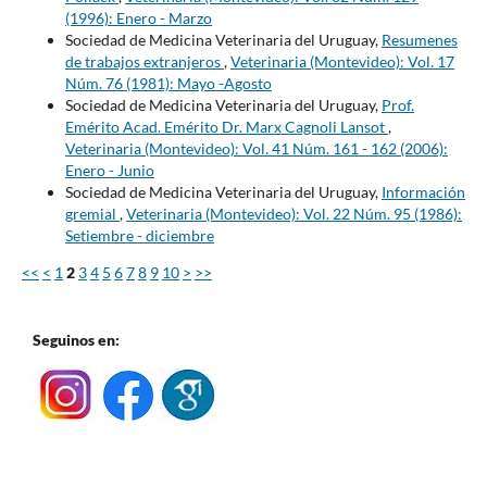
(1996): Enero - Marzo
Sociedad de Medicina Veterinaria del Uruguay,
Resumenes
de trabajos extranjeros
,
Veterinaria (Montevideo): Vol. 17
Núm. 76 (1981): Mayo -Agosto
Sociedad de Medicina Veterinaria del Uruguay,
Prof.
Emérito Acad. Emérito Dr. Marx Cagnoli Lansot
,
Veterinaria (Montevideo): Vol. 41 Núm. 161 - 162 (2006):
Enero - Junio
Sociedad de Medicina Veterinaria del Uruguay,
Información
gremial
,
Veterinaria (Montevideo): Vol. 22 Núm. 95 (1986):
Setiembre - diciembre
<<
<
1
2
3
4
5
6
7
8
9
10
>
>>
Seguinos en: