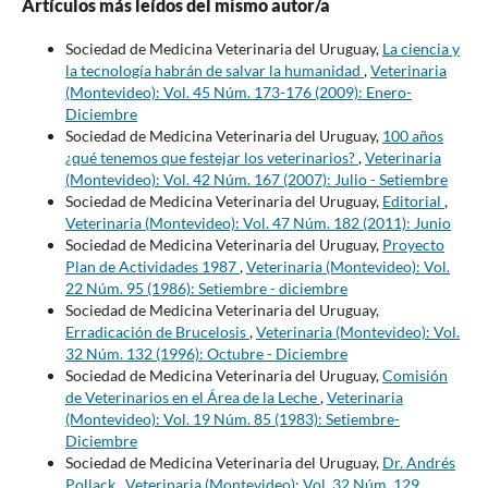
Artículos más leídos del mismo autor/a
Sociedad de Medicina Veterinaria del Uruguay,
La ciencia y
la tecnología habrán de salvar la humanidad
,
Veterinaria
(Montevideo): Vol. 45 Núm. 173-176 (2009): Enero-
Diciembre
Sociedad de Medicina Veterinaria del Uruguay,
100 años
¿qué tenemos que festejar los veterinarios?
,
Veterinaria
(Montevideo): Vol. 42 Núm. 167 (2007): Julio - Setiembre
Sociedad de Medicina Veterinaria del Uruguay,
Editorial
,
Veterinaria (Montevideo): Vol. 47 Núm. 182 (2011): Junio
Sociedad de Medicina Veterinaria del Uruguay,
Proyecto
Plan de Actividades 1987
,
Veterinaria (Montevideo): Vol.
22 Núm. 95 (1986): Setiembre - diciembre
Sociedad de Medicina Veterinaria del Uruguay,
Erradicación de Brucelosis
,
Veterinaria (Montevideo): Vol.
32 Núm. 132 (1996): Octubre - Diciembre
Sociedad de Medicina Veterinaria del Uruguay,
Comisión
de Veterinarios en el Área de la Leche
,
Veterinaria
(Montevideo): Vol. 19 Núm. 85 (1983): Setiembre-
Diciembre
Sociedad de Medicina Veterinaria del Uruguay,
Dr. Andrés
Pollack
,
Veterinaria (Montevideo): Vol. 32 Núm. 129