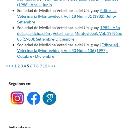
(1988): Abril - junio
Sociedad de Medicina Veterinaria del Uruguay,
Editorial
,
Veterinaria (Montevideo): Vol. 18 Núm. 81 (1982): Julio-
Setiembre
Sociedad de Medicina Veterinaria del Uruguay,
1984 - Año
de la participación
,
Veterinaria (Montevideo): Vol. 19 Núm.
85 (1983): Setiembre-Diciembre
Sociedad de Medicina Veterinaria del Uruguay,
[Editorial]
,
Veterinaria (Montevideo): Vol. 33 Núm. 136 (1997):
Octubre - Diciembre
<<
<
1
2
3
4
5
6
7
8
9
10
>
>>
Seguinos en:
Indizada en: