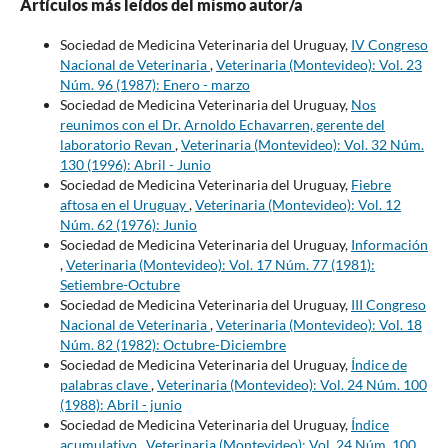
Artículos más leídos del mismo autor/a
Sociedad de Medicina Veterinaria del Uruguay,
IV Congreso
Nacional de Veterinaria
,
Veterinaria (Montevideo): Vol. 23
Núm. 96 (1987): Enero - marzo
Sociedad de Medicina Veterinaria del Uruguay,
Nos
reunimos con el Dr. Arnoldo Echavarren, gerente del
laboratorio Revan
,
Veterinaria (Montevideo): Vol. 32 Núm.
130 (1996): Abril - Junio
Sociedad de Medicina Veterinaria del Uruguay,
Fiebre
aftosa en el Uruguay
,
Veterinaria (Montevideo): Vol. 12
Núm. 62 (1976): Junio
Sociedad de Medicina Veterinaria del Uruguay,
Información
,
Veterinaria (Montevideo): Vol. 17 Núm. 77 (1981):
Setiembre-Octubre
Sociedad de Medicina Veterinaria del Uruguay,
III Congreso
Nacional de Veterinaria
,
Veterinaria (Montevideo): Vol. 18
Núm. 82 (1982): Octubre-Diciembre
Sociedad de Medicina Veterinaria del Uruguay,
Índice de
palabras clave
,
Veterinaria (Montevideo): Vol. 24 Núm. 100
(1988): Abril - junio
Sociedad de Medicina Veterinaria del Uruguay,
Índice
acumulativo
,
Veterinaria (Montevideo): Vol. 24 Núm. 100