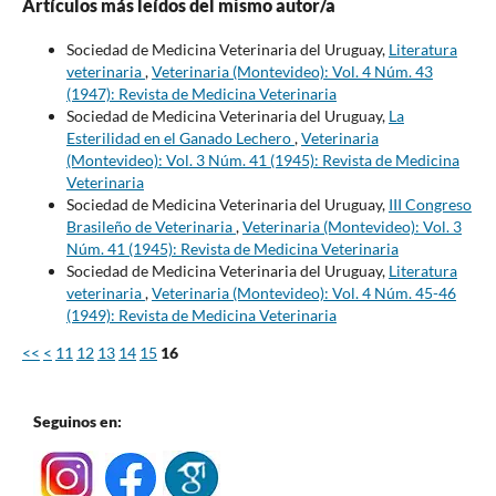
Artículos más leídos del mismo autor/a
Sociedad de Medicina Veterinaria del Uruguay,
Literatura
veterinaria
,
Veterinaria (Montevideo): Vol. 4 Núm. 43
(1947): Revista de Medicina Veterinaria
Sociedad de Medicina Veterinaria del Uruguay,
La
Esterilidad en el Ganado Lechero
,
Veterinaria
(Montevideo): Vol. 3 Núm. 41 (1945): Revista de Medicina
Veterinaria
Sociedad de Medicina Veterinaria del Uruguay,
III Congreso
Brasileño de Veterinaria
,
Veterinaria (Montevideo): Vol. 3
Núm. 41 (1945): Revista de Medicina Veterinaria
Sociedad de Medicina Veterinaria del Uruguay,
Literatura
veterinaria
,
Veterinaria (Montevideo): Vol. 4 Núm. 45-46
(1949): Revista de Medicina Veterinaria
<<
<
11
12
13
14
15
16
Seguinos en: