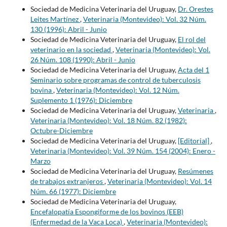
Sociedad de Medicina Veterinaria del Uruguay,
Dr. Orestes
Leites Martínez
,
Veterinaria (Montevideo): Vol. 32 Núm.
130 (1996): Abril - Junio
Sociedad de Medicina Veterinaria del Uruguay,
El rol del
veterinario en la sociedad
,
Veterinaria (Montevideo): Vol.
26 Núm. 108 (1990): Abril - Junio
Sociedad de Medicina Veterinaria del Uruguay,
Acta del 1
Seminario sobre programas de control de tuberculosis
bovina
,
Veterinaria (Montevideo): Vol. 12 Núm.
Suplemento 1 (1976): Diciembre
Sociedad de Medicina Veterinaria del Uruguay,
Veterinaria
,
Veterinaria (Montevideo): Vol. 18 Núm. 82 (1982):
Octubre-Diciembre
Sociedad de Medicina Veterinaria del Uruguay,
[Editorial]
,
Veterinaria (Montevideo): Vol. 39 Núm. 154 (2004): Enero -
Marzo
Sociedad de Medicina Veterinaria del Uruguay,
Resúmenes
de trabajos extranjeros
,
Veterinaria (Montevideo): Vol. 14
Núm. 66 (1977): Diciembre
Sociedad de Medicina Veterinaria del Uruguay,
Encefalopatía Espongiforme de los bovinos (EEB)
(Enfermedad de la Vaca Loca)
,
Veterinaria (Montevideo):