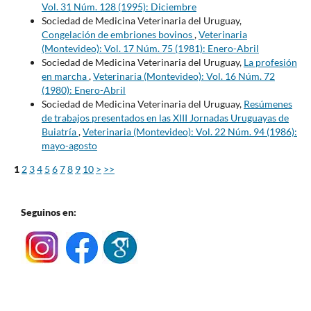
Vol. 31 Núm. 128 (1995): Diciembre
Sociedad de Medicina Veterinaria del Uruguay,
Congelación de embriones bovinos
,
Veterinaria
(Montevideo): Vol. 17 Núm. 75 (1981): Enero-Abril
Sociedad de Medicina Veterinaria del Uruguay,
La profesión
en marcha
,
Veterinaria (Montevideo): Vol. 16 Núm. 72
(1980): Enero-Abril
Sociedad de Medicina Veterinaria del Uruguay,
Resúmenes
de trabajos presentados en las XIII Jornadas Uruguayas de
Buiatría
,
Veterinaria (Montevideo): Vol. 22 Núm. 94 (1986):
mayo-agosto
1
2
3
4
5
6
7
8
9
10
>
>>
Seguinos en: