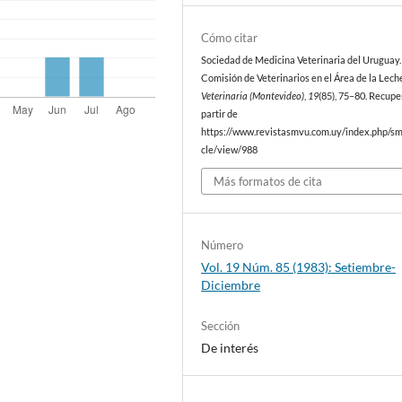
Cómo citar
Sociedad de Medicina Veterinaria del Uruguay. 
Comisión de Veterinarios en el Área de la Lech
Veterinaria (Montevideo)
,
19
(85), 75–80. Recupe
partir de
https://www.revistasmvu.com.uy/index.php/sm
cle/view/988
Más formatos de cita
Número
Vol. 19 Núm. 85 (1983): Setiembre-
Diciembre
Sección
De interés