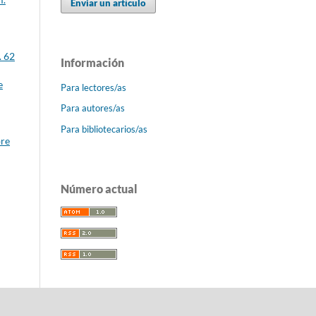
Enviar un artículo
. 62
Información
e
Para lectores/as
Para autores/as
Para bibliotecarios/as
bre
Número actual