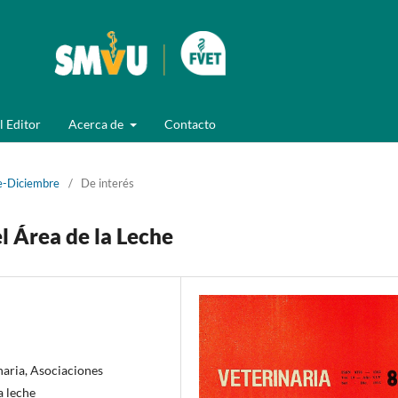
l Editor
Acerca de
Contacto
e-Diciembre
/
De interés
l Área de la Leche
naria, Asociaciones
a leche