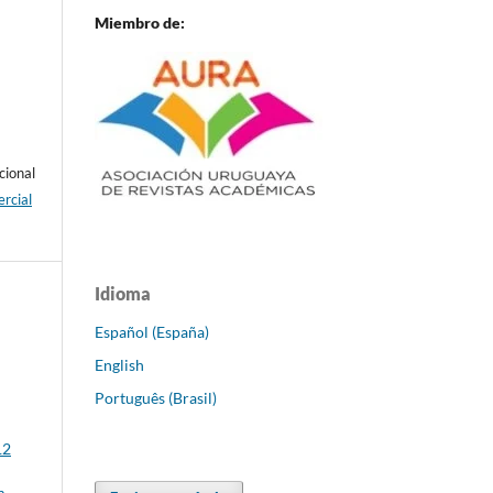
Miembro de:
cional
rcial
Idioma
Español (España)
English
Português (Brasil)
12
m.