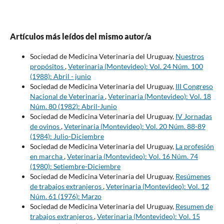
Artículos más leídos del mismo autor/a
Sociedad de Medicina Veterinaria del Uruguay,
Nuestros
propósitos
,
Veterinaria (Montevideo): Vol. 24 Núm. 100
(1988): Abril - junio
Sociedad de Medicina Veterinaria del Uruguay,
III Congreso
Nacional de Veterinaria
,
Veterinaria (Montevideo): Vol. 18
Núm. 80 (1982): Abril-Junio
Sociedad de Medicina Veterinaria del Uruguay,
IV Jornadas
de ovinos
,
Veterinaria (Montevideo): Vol. 20 Núm. 88-89
(1984): Julio-Diciembre
Sociedad de Medicina Veterinaria del Uruguay,
La profesión
en marcha
,
Veterinaria (Montevideo): Vol. 16 Núm. 74
(1980): Setiembre-Diciembre
Sociedad de Medicina Veterinaria del Uruguay,
Resúmenes
de trabajos extranjeros
,
Veterinaria (Montevideo): Vol. 12
Núm. 61 (1976): Marzo
Sociedad de Medicina Veterinaria del Uruguay,
Resumen de
trabajos extranjeros
,
Veterinaria (Montevideo): Vol. 15