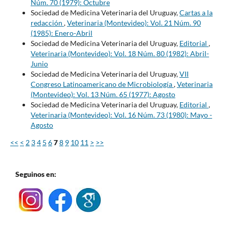
Núm. 70 (1979): Octubre
Sociedad de Medicina Veterinaria del Uruguay,
Cartas a la
redacción
,
Veterinaria (Montevideo): Vol. 21 Núm. 90
(1985): Enero-Abril
Sociedad de Medicina Veterinaria del Uruguay,
Editorial
,
Veterinaria (Montevideo): Vol. 18 Núm. 80 (1982): Abril-
Junio
Sociedad de Medicina Veterinaria del Uruguay,
VII
Congreso Latinoamericano de Microbiología
,
Veterinaria
(Montevideo): Vol. 13 Núm. 65 (1977): Agosto
Sociedad de Medicina Veterinaria del Uruguay,
Editorial
,
Veterinaria (Montevideo): Vol. 16 Núm. 73 (1980): Mayo -
Agosto
<<
<
2
3
4
5
6
7
8
9
10
11
>
>>
Seguinos en: