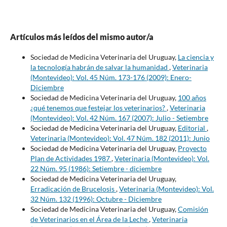
Artículos más leídos del mismo autor/a
Sociedad de Medicina Veterinaria del Uruguay,
La ciencia y
la tecnología habrán de salvar la humanidad
,
Veterinaria
(Montevideo): Vol. 45 Núm. 173-176 (2009): Enero-
Diciembre
Sociedad de Medicina Veterinaria del Uruguay,
100 años
¿qué tenemos que festejar los veterinarios?
,
Veterinaria
(Montevideo): Vol. 42 Núm. 167 (2007): Julio - Setiembre
Sociedad de Medicina Veterinaria del Uruguay,
Editorial
,
Veterinaria (Montevideo): Vol. 47 Núm. 182 (2011): Junio
Sociedad de Medicina Veterinaria del Uruguay,
Proyecto
Plan de Actividades 1987
,
Veterinaria (Montevideo): Vol.
22 Núm. 95 (1986): Setiembre - diciembre
Sociedad de Medicina Veterinaria del Uruguay,
Erradicación de Brucelosis
,
Veterinaria (Montevideo): Vol.
32 Núm. 132 (1996): Octubre - Diciembre
Sociedad de Medicina Veterinaria del Uruguay,
Comisión
de Veterinarios en el Área de la Leche
,
Veterinaria