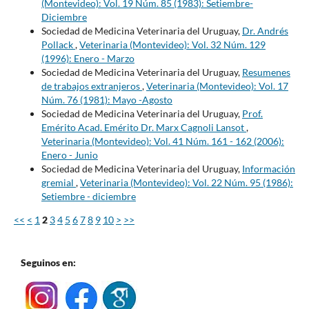
(Montevideo): Vol. 19 Núm. 85 (1983): Setiembre-
Diciembre
Sociedad de Medicina Veterinaria del Uruguay,
Dr. Andrés
Pollack
,
Veterinaria (Montevideo): Vol. 32 Núm. 129
(1996): Enero - Marzo
Sociedad de Medicina Veterinaria del Uruguay,
Resumenes
de trabajos extranjeros
,
Veterinaria (Montevideo): Vol. 17
Núm. 76 (1981): Mayo -Agosto
Sociedad de Medicina Veterinaria del Uruguay,
Prof.
Emérito Acad. Emérito Dr. Marx Cagnoli Lansot
,
Veterinaria (Montevideo): Vol. 41 Núm. 161 - 162 (2006):
Enero - Junio
Sociedad de Medicina Veterinaria del Uruguay,
Información
gremial
,
Veterinaria (Montevideo): Vol. 22 Núm. 95 (1986):
Setiembre - diciembre
<<
<
1
2
3
4
5
6
7
8
9
10
>
>>
Seguinos en: