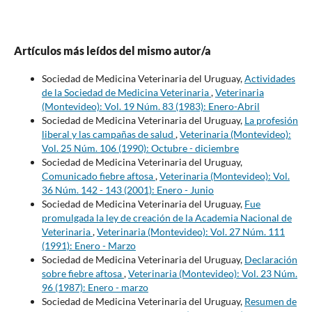
Artículos más leídos del mismo autor/a
Sociedad de Medicina Veterinaria del Uruguay,
Actividades
de la Sociedad de Medicina Veterinaria
,
Veterinaria
(Montevideo): Vol. 19 Núm. 83 (1983): Enero-Abril
Sociedad de Medicina Veterinaria del Uruguay,
La profesión
liberal y las campañas de salud
,
Veterinaria (Montevideo):
Vol. 25 Núm. 106 (1990): Octubre - diciembre
Sociedad de Medicina Veterinaria del Uruguay,
Comunicado fiebre aftosa
,
Veterinaria (Montevideo): Vol.
36 Núm. 142 - 143 (2001): Enero - Junio
Sociedad de Medicina Veterinaria del Uruguay,
Fue
promulgada la ley de creación de la Academia Nacional de
Veterinaria
,
Veterinaria (Montevideo): Vol. 27 Núm. 111
(1991): Enero - Marzo
Sociedad de Medicina Veterinaria del Uruguay,
Declaración
sobre fiebre aftosa
,
Veterinaria (Montevideo): Vol. 23 Núm.
96 (1987): Enero - marzo
Sociedad de Medicina Veterinaria del Uruguay,
Resumen de