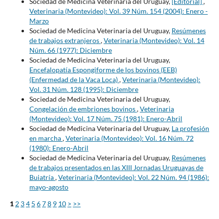
Sociedad de Medicina Veterinaria del Uruguay,
[Editorial]
,
Veterinaria (Montevideo): Vol. 39 Núm. 154 (2004): Enero -
Marzo
Sociedad de Medicina Veterinaria del Uruguay,
Resúmenes
de trabajos extranjeros
,
Veterinaria (Montevideo): Vol. 14
Núm. 66 (1977): Diciembre
Sociedad de Medicina Veterinaria del Uruguay,
Encefalopatía Espongiforme de los bovinos (EEB)
(Enfermedad de la Vaca Loca)
,
Veterinaria (Montevideo):
Vol. 31 Núm. 128 (1995): Diciembre
Sociedad de Medicina Veterinaria del Uruguay,
Congelación de embriones bovinos
,
Veterinaria
(Montevideo): Vol. 17 Núm. 75 (1981): Enero-Abril
Sociedad de Medicina Veterinaria del Uruguay,
La profesión
en marcha
,
Veterinaria (Montevideo): Vol. 16 Núm. 72
(1980): Enero-Abril
Sociedad de Medicina Veterinaria del Uruguay,
Resúmenes
de trabajos presentados en las XIII Jornadas Uruguayas de
Buiatría
,
Veterinaria (Montevideo): Vol. 22 Núm. 94 (1986):
mayo-agosto
1
2
3
4
5
6
7
8
9
10
>
>>