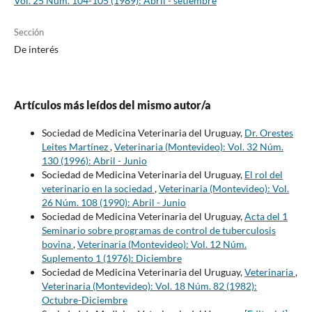
Vol. 25 Núm. 104-105 (1989): Abril - setiembre
Sección
De interés
Artículos más leídos del mismo autor/a
Sociedad de Medicina Veterinaria del Uruguay,
Dr. Orestes
Leites Martínez
,
Veterinaria (Montevideo): Vol. 32 Núm.
130 (1996): Abril - Junio
Sociedad de Medicina Veterinaria del Uruguay,
El rol del
veterinario en la sociedad
,
Veterinaria (Montevideo): Vol.
26 Núm. 108 (1990): Abril - Junio
Sociedad de Medicina Veterinaria del Uruguay,
Acta del 1
Seminario sobre programas de control de tuberculosis
bovina
,
Veterinaria (Montevideo): Vol. 12 Núm.
Suplemento 1 (1976): Diciembre
Sociedad de Medicina Veterinaria del Uruguay,
Veterinaria
,
Veterinaria (Montevideo): Vol. 18 Núm. 82 (1982):
Octubre-Diciembre