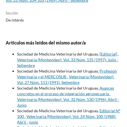
Vol. 25 Núm. 104-105 (1989): Abril - setiembre
Sección
De interés
Artículos más leídos del mismo autor/a
Sociedad de Medicina Veterinaria del Uruguay,
[Editorial]
,
Veterinaria (Montevideo): Vol. 33 Núm. 135 (1997): Julio -
Setiembre
Sociedad de Medicina Veterinaria del Uruguay,
Profesión
Veterinaria y el MERCOSUR
,
Veterinaria (Montevideo):
Vol. 27 Núm. 113 (1991): Setiembre
Sociedad de Medicina Veterinaria del Uruguay,
Avances
concretos en el proceso de integración agropecuaria
,
Veterinaria (Montevideo): Vol. 32 Núm. 130 (1996): Abril -
Junio
Sociedad de Medicina Veterinaria del Uruguay,
Editorial Nº
100
,
Veterinaria (Montevideo): Vol. 24 Núm. 100 (1988):
Abril - junio