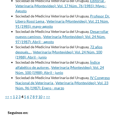
Sociedad de Medicina Veterinaria del Uruguay,
Editorial
,
Veterinaria (Montevideo): Vol. 17 Núm. 76 (1981): Mayo -
Agosto
Sociedad de Medicina Veterinaria del Uruguay,
Profesor Dr.
Libero Rossi Lema
,
Veterinaria (Montevideo): Vol. 21 Núm.
91 (1985): mayo-agosto
Sociedad de Medicina Veterinaria del Uruguay,
Desarrollar
nuevos caminos
,
Veterinaria (Montevideo): Vol. 24 Núm.
97 (1987): Abril - agosto
Sociedad de Medicina Veterinaria del Uruguay,
72 años
después...
,
Veterinaria (Montevideo): Vol. 24 Núm. 100
(1988): Abril - junio
Sociedad de Medicina Veterinaria del Uruguay,
Índice
alfabético de autores
,
Veterinaria (Montevideo): Vol. 24
Núm. 100 (1988): Abril - junio
Sociedad de Medicina Veterinaria del Uruguay,
IV Congreso
Nacional de Veterinaria
,
Veterinaria (Montevideo): Vol. 23
Núm. 96 (1987): Enero - marzo
<<
<
1
2
3
4
5
6
7
8
9
10
>
>>
Seguinos en: