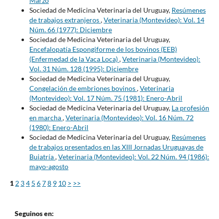
Marzo
Sociedad de Medicina Veterinaria del Uruguay,
Resúmenes
de trabajos extranjeros
,
Veterinaria (Montevideo): Vol. 14
Núm. 66 (1977): Diciembre
Sociedad de Medicina Veterinaria del Uruguay,
Encefalopatía Espongiforme de los bovinos (EEB)
(Enfermedad de la Vaca Loca)
,
Veterinaria (Montevideo):
Vol. 31 Núm. 128 (1995): Diciembre
Sociedad de Medicina Veterinaria del Uruguay,
Congelación de embriones bovinos
,
Veterinaria
(Montevideo): Vol. 17 Núm. 75 (1981): Enero-Abril
Sociedad de Medicina Veterinaria del Uruguay,
La profesión
en marcha
,
Veterinaria (Montevideo): Vol. 16 Núm. 72
(1980): Enero-Abril
Sociedad de Medicina Veterinaria del Uruguay,
Resúmenes
de trabajos presentados en las XIII Jornadas Uruguayas de
Buiatría
,
Veterinaria (Montevideo): Vol. 22 Núm. 94 (1986):
mayo-agosto
1
2
3
4
5
6
7
8
9
10
>
>>
Seguinos en: