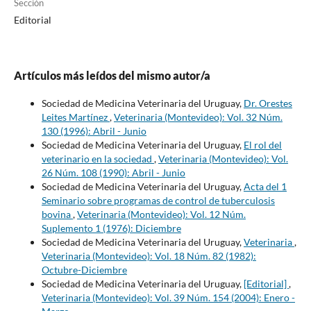
Sección
Editorial
Artículos más leídos del mismo autor/a
Sociedad de Medicina Veterinaria del Uruguay,
Dr. Orestes
Leites Martínez
,
Veterinaria (Montevideo): Vol. 32 Núm.
130 (1996): Abril - Junio
Sociedad de Medicina Veterinaria del Uruguay,
El rol del
veterinario en la sociedad
,
Veterinaria (Montevideo): Vol.
26 Núm. 108 (1990): Abril - Junio
Sociedad de Medicina Veterinaria del Uruguay,
Acta del 1
Seminario sobre programas de control de tuberculosis
bovina
,
Veterinaria (Montevideo): Vol. 12 Núm.
Suplemento 1 (1976): Diciembre
Sociedad de Medicina Veterinaria del Uruguay,
Veterinaria
,
Veterinaria (Montevideo): Vol. 18 Núm. 82 (1982):
Octubre-Diciembre
Sociedad de Medicina Veterinaria del Uruguay,
[Editorial]
,
Veterinaria (Montevideo): Vol. 39 Núm. 154 (2004): Enero -