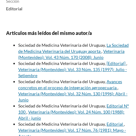
Sección
Editorial
Artículos más leídos del mismo autor/a
Sociedad de Medicina Veterinaria del Uruguay,
La Sociedad
de Medicina Veterinaria del Uruguay aporta
,
Veterinaria
(Montevideo): Vol. 43 Núm. 170 (2008): Junio
Sociedad de Medicina Veterinaria del Uruguay,
[Editorial]
,
Veterinaria (Montevideo): Vol. 33 Núm. 135 (1997): Julio -
Setiembre
Sociedad de Medicina Veterinaria del Uruguay,
Avances
concretos en el proceso de integración agropecuaria
,
Veterinaria (Montevideo): Vol. 32 Núm. 130 (1996): Abril -
Junio
Sociedad de Medicina Veterinaria del Uruguay,
Editorial Nº
100
,
Veterinaria (Montevideo): Vol. 24 Núm. 100 (1988):
Abril - junio
Sociedad de Medicina Veterinaria del Uruguay,
Editorial
,
Veterinaria (Montevideo): Vol. 17 Núm. 76 (1981): Mayo -