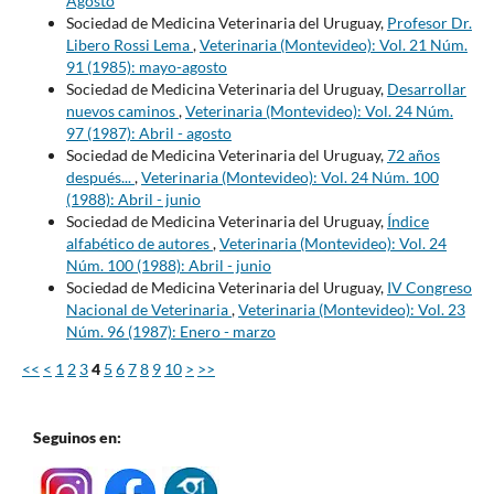
Agosto
Sociedad de Medicina Veterinaria del Uruguay,
Profesor Dr.
Libero Rossi Lema
,
Veterinaria (Montevideo): Vol. 21 Núm.
91 (1985): mayo-agosto
Sociedad de Medicina Veterinaria del Uruguay,
Desarrollar
nuevos caminos
,
Veterinaria (Montevideo): Vol. 24 Núm.
97 (1987): Abril - agosto
Sociedad de Medicina Veterinaria del Uruguay,
72 años
después...
,
Veterinaria (Montevideo): Vol. 24 Núm. 100
(1988): Abril - junio
Sociedad de Medicina Veterinaria del Uruguay,
Índice
alfabético de autores
,
Veterinaria (Montevideo): Vol. 24
Núm. 100 (1988): Abril - junio
Sociedad de Medicina Veterinaria del Uruguay,
IV Congreso
Nacional de Veterinaria
,
Veterinaria (Montevideo): Vol. 23
Núm. 96 (1987): Enero - marzo
<<
<
1
2
3
4
5
6
7
8
9
10
>
>>
Seguinos en: