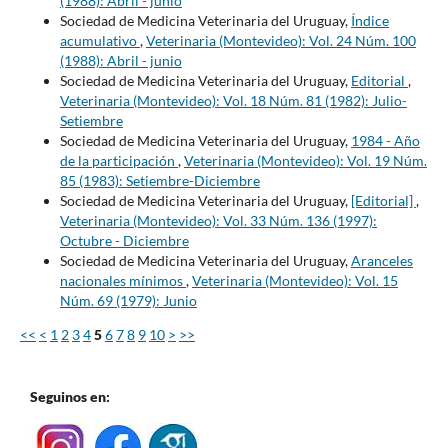
(1988): Abril - junio
Sociedad de Medicina Veterinaria del Uruguay,
Índice
acumulativo
,
Veterinaria (Montevideo): Vol. 24 Núm. 100
(1988): Abril - junio
Sociedad de Medicina Veterinaria del Uruguay,
Editorial
,
Veterinaria (Montevideo): Vol. 18 Núm. 81 (1982): Julio-
Setiembre
Sociedad de Medicina Veterinaria del Uruguay,
1984 - Año
de la participación
,
Veterinaria (Montevideo): Vol. 19 Núm.
85 (1983): Setiembre-Diciembre
Sociedad de Medicina Veterinaria del Uruguay,
[Editorial]
,
Veterinaria (Montevideo): Vol. 33 Núm. 136 (1997):
Octubre - Diciembre
Sociedad de Medicina Veterinaria del Uruguay,
Aranceles
nacionales mínimos
,
Veterinaria (Montevideo): Vol. 15
Núm. 69 (1979): Junio
<<
<
1
2
3
4
5
6
7
8
9
10
>
>>
Seguinos en: