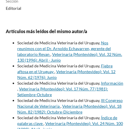
Sección
Editorial
Artículos más leídos del mismo autor/a
Sociedad de Medicina Veterinaria del Uruguay,
Nos
reunimos con el Dr. Arnoldo Echavarren, gerente del
laboratorio Revan
,
Veterinaria (Montevideo): Vol. 32 Núm.
130 (1996): Abril - Junio
Sociedad de Medicina Veterinaria del Uruguay,
Fiebre
aftosa en el Uruguay
,
Veterinaria (Montevideo): Vol. 12
Núm. 62 (1976): Junio
Sociedad de Medicina Veterinaria del Uruguay,
Información
,
Veterinaria (Montevideo): Vol. 17 Núm. 77 (1981):
Setiembre-Octubre
Sociedad de Medicina Veterinaria del Uruguay,
III Congreso
Nacional de Veterinaria
,
Veterinaria (Montevideo): Vol. 18
Núm. 82 (1982): Octubre-Diciembre
Sociedad de Medicina Veterinaria del Uruguay,
Índice de
palabras clave
,
Veterinaria (Montevideo): Vol. 24 Núm. 100