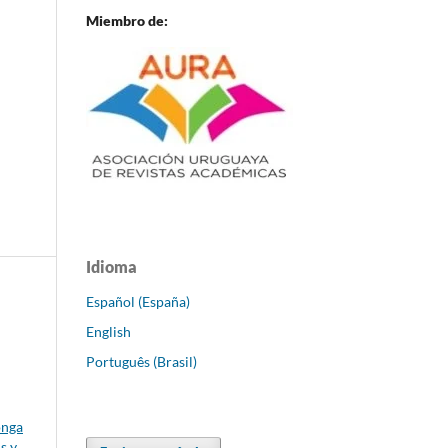
Miembro de:
Idioma
Español (España)
English
Português (Brasil)
onga
s y