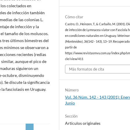
los colectados en
eles de infección también
Cómo citar
edias de las colonias L.
Castro, O., Heinzen, T., & Carballo, M. (2001). 
ntaje de infección y la
de infección de Lymnacea viator con Fasciola 
el tamaño de los moluscos.
en condiciones naturales en Uruguay.
Veterinar
s tres últimos bimestres del
(Montevideo)
,
36
(142 - 143), 13–19. Recuperado
res mínimos se observaron a
partir de
https://www.revistasmvu.com.uy/index.php/sm
ecciones recientes (redias
cle/view/411
similar, aunque el pico de
 maduras siguieron un
Más formatos de cita
re-octubre, disminuyendo
 Se discute la significancia
 la fasciolasis en Uruguay.
Número
Vol. 36 Núm. 142 - 143 (2001): Ener
Junio
Sección
Artículos originales