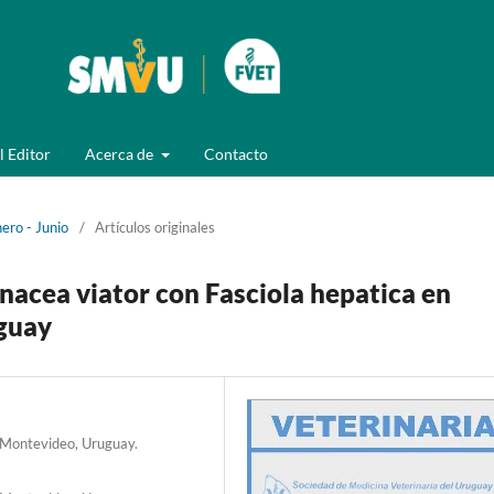
l Editor
Acerca de
Contacto
ero - Junio
/
Artículos originales
nacea viator con Fasciola hepatica en
uguay
. Montevideo, Uruguay.