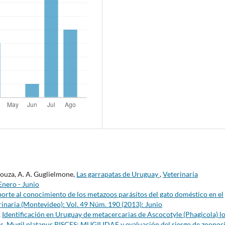
 Souza, A. A. Guglielmone,
Las garrapatas de Uruguay
,
Veterinaria
Enero - Junio
orte al conocimiento de los metazoos parásitos del gato doméstico en el
rinaria (Montevideo): Vol. 49 Núm. 190 (2013): Junio
,
Identificación en Uruguay de metacercarias de Ascocotyle (Phagicola) l
Mugil platanus PISCES: MUGILIDAE y evaluación del riesgo de zoonosi