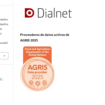
Dinámica
hepatica
ia
 a
Proveedores de datos activos de
AGRIS 2025
vu/arti
o -