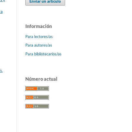
Enviar un artículo
ra
Información
Para lectores/as
Para autores/as
Para bibliotecarios/as
m.
Número actual