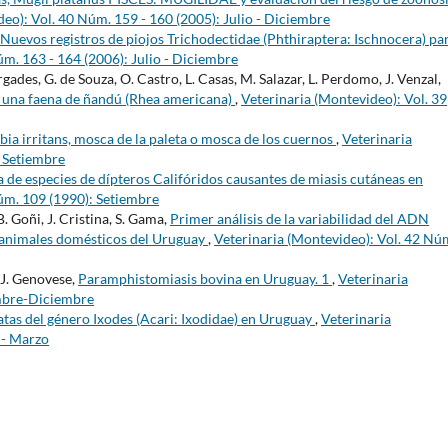
eo): Vol. 40 Núm. 159 - 160 (2005): Julio - Diciembre
Nuevos registros de piojos Trichodectidae (Phthiraptera: Ischnocera) pa
úm. 163 - 164 (2006): Julio - Diciembre
ades, G. de Souza, O. Castro, L. Casas, M. Salazar, L. Perdomo, J. Venzal,
n una faena de ñandú (Rhea americana)
,
Veterinaria (Montevideo): Vol. 39
ia irritans, mosca de la paleta o mosca de los cuernos
,
Veterinaria
- Setiembre
 de especies de dípteros Califóridos causantes de miasis cutáneas en
úm. 109 (1990): Setiembre
B. Goñi, J. Cristina, S. Gama,
Primer análisis de la variabilidad del ADN
 animales domésticos del Uruguay
,
Veterinaria (Montevideo): Vol. 42 Nú
, J. Genovese,
Paramphistomiasis bovina en Uruguay. 1
,
Veterinaria
embre-Diciembre
atas del género Ixodes (Acari: Ixodidae) en Uruguay
,
Veterinaria
 - Marzo