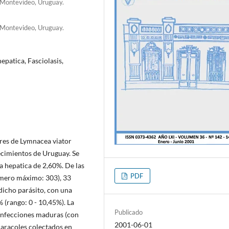
. Montevideo, Uruguay.
. Montevideo, Uruguay.
epatica, Fasciolasis,
res de Lymnacea viator
lecimientos de Uruguay. Se
a hepatica de 2,60%. De las
PDF
mero máximo: 303), 33
dicho parásito, con una
 (rango: 0 - 10,45%). La
Publicado
 infecciones maduras (con
2001-06-01
caracoles colectados en