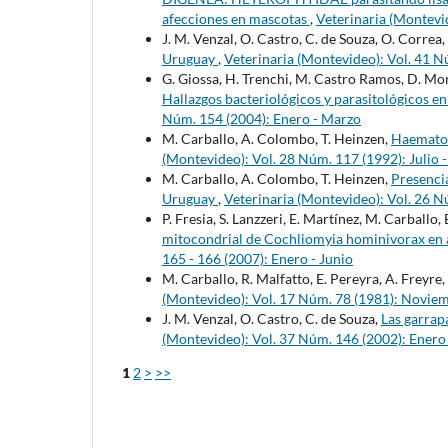
afecciones en mascotas
,
Veterinaria (Montevid
J. M. Venzal, O. Castro, C. de Souza, O. Correa,
Uruguay
,
Veterinaria (Montevideo): Vol. 41 N
G. Giossa, H. Trenchi, M. Castro Ramos, D. Morg
Hallazgos bacteriológicos y parasitológicos e
Núm. 154 (2004): Enero - Marzo
M. Carballo, A. Colombo, T. Heinzen,
Haematob
(Montevideo): Vol. 28 Núm. 117 (1992): Julio 
M. Carballo, A. Colombo, T. Heinzen,
Presencia
Uruguay
,
Veterinaria (Montevideo): Vol. 26 N
P. Fresia, S. Lanzzeri, E. Martínez, M. Carballo, 
mitocondrial de Cochliomyia hominivorax en
165 - 166 (2007): Enero - Junio
M. Carballo, R. Malfatto, E. Pereyra, A. Freyre
(Montevideo): Vol. 17 Núm. 78 (1981): Novi
J. M. Venzal, O. Castro, C. de Souza,
Las garrap
(Montevideo): Vol. 37 Núm. 146 (2002): Enero
1
2
>
>>