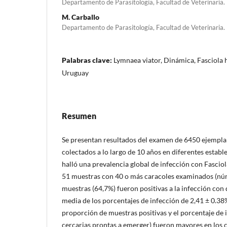
Departamento de Parasitología, Facultad de Veterinaria
M. Carballo
Departamento de Parasitología, Facultad de Veterinaria
Palabras clave:
Lymnaea viator, Dinámica, Fasciola h
Uruguay
Resumen
Se presentan resultados del examen de 6450 ejempla
colectados a lo largo de 10 años en diferentes estab
halló una prevalencia global de infección con Fasciol
51 muestras con 40 o más caracoles examinados (nú
muestras (64,7%) fueron positivas a la infección con 
media de los porcentajes de infección de 2,41 ± 0.38%
proporción de muestras positivas y el porcentaje de
cercarias prontas a emerger) fueron mayores en los 