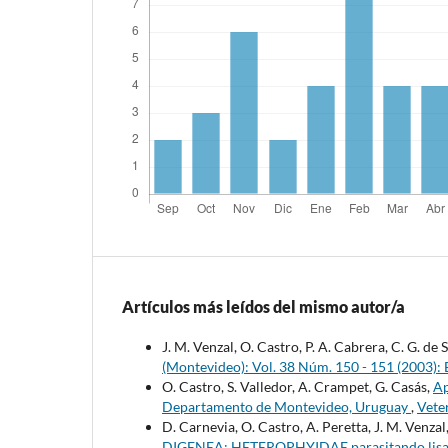
Artículos más leídos del mismo autor/a
J. M. Venzal, O. Castro, P. A. Cabrera, C. G. de
(Montevideo): Vol. 38 Núm. 150 - 151 (2003): 
O. Castro, S. Valledor, A. Crampet, G. Casás,
Ap
Departamento de Montevideo, Uruguay
,
Vete
D. Carnevia, O. Castro, A. Peretta, J. M. Venzal
DIGENEA: HETEROPHYIDAE parasitando lisas, 