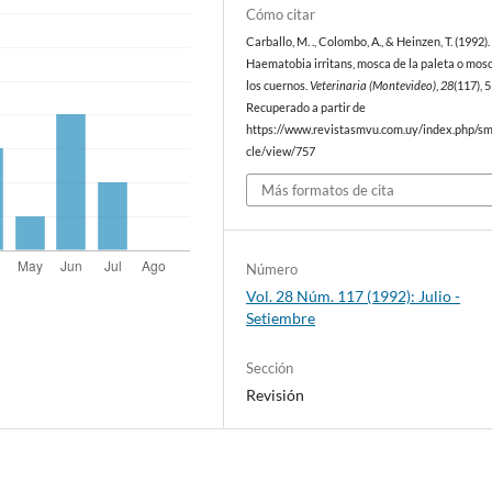
Cómo citar
Carballo, M. ., Colombo, A., & Heinzen, T. (1992).
Haematobia irritans, mosca de la paleta o mos
los cuernos.
Veterinaria (Montevideo)
,
28
(117), 
Recuperado a partir de
https://www.revistasmvu.com.uy/index.php/sm
cle/view/757
Más formatos de cita
Número
Vol. 28 Núm. 117 (1992): Julio -
Setiembre
Sección
Revisión