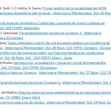
B. Goñi, J. Cristina, S. Gama,
Primer análisis de la variabilidad del ADN
 animales domésticos del Uruguay
,
Veterinaria (Montevideo): Vol. 42 Nú
 de especies de dípteros Califóridos causantes de miasis cutáneas en
úm. 109 (1990): Setiembre
, J. Genovese,
Paramphistomiasis bovina en Uruguay. 1
,
Veterinaria
embre-Diciembre
guez,
Datos obtenidos a partir de una encuesta relativa a la incidencia de
uay
,
Veterinaria (Montevideo): Vol. 28 Núm. 114 (1991): Octubre - Dicie
 infección de Lymnacea viator con Fasciola hepatica en condiciones
): Vol. 36 Núm. 142 - 143 (2001): Enero - Junio
Orihuela,
Introducción, propagación y situación inicial de Haematobia
: Vol. 29 Núm. 124 (1994): Diciembre
bia irritans en Uruguay
,
Veterinaria (Montevideo): Vol. 27 Núm. 112 (1
Paramphistomiasis bovina en Uruguay 2
,
Veterinaria (Montevideo): Vol. 
M. de Mattos,
Algunas observaciones epidemiológicas en fascioliasis bovin
úm. 72 (1980): Enero-Abril
is en la producción de cerdos
,
Veterinaria (Montevideo): Vol. 14 Núm. Su