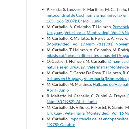
P. Fresia, S. Lanzzeri, E. Martínez, M. Carballo, 
mitocondrial de Cochliomyia hominivorax en
165 - 166 (2007): Enero - Junio
M. Carballo, A. Colombo, T. Heinzen,
Presencia
Uruguay
,
Veterinaria (Montevideo): Vol. 26 N
M. Carballo, R. Malfatto, E. Pereyra, A. Freyre
(Montevideo): Vol. 17 Núm. 78 (1981): Novi
M. Carballo, T. Heinzen, A. Colombo, M. Rodrí
miasis cutáneas en diferentes zonas del Urug
O. Castro, T. Heinzen, M. Carballo,
Dinámica de
naturales en Uruguay
,
Veterinaria (Montevideo
M. Carballo, E. García Da Rosa, T. Heinzen, R. 
irritans en Uruguay
,
Veterinaria (Montevideo)
M. Carballo, M. Martínez,
Hallazgo de Haemato
Abril - Junio
R. Malfatto, M. Carballo, C. Zunini, A. Freyre,
Núm. 80 (1982): Abril-Junio
M. Carballo, J.F. Viñoles, R. Fostel, P. Gamio, 
Uruguay
,
Veterinaria (Montevideo): Vol. 16 N
M. Carballo,
Importancia de las endoparasitos
(1978): Octubre