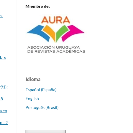
Miembro de:
m.
mbre
Idioma
991):
Español (España)
English
18
Português (Brasil)
a en
pl. 2