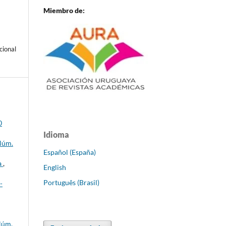
Miembro de:
cional
0
Idioma
 Núm.
Español (España)
a
,
English
Português (Brasil)
-
Núm.