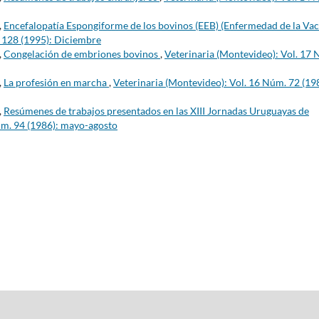
,
Encefalopatía Espongiforme de los bovinos (EEB) (Enfermedad de la Va
. 128 (1995): Diciembre
,
Congelación de embriones bovinos
,
Veterinaria (Montevideo): Vol. 17
,
La profesión en marcha
,
Veterinaria (Montevideo): Vol. 16 Núm. 72 (19
,
Resúmenes de trabajos presentados en las XIII Jornadas Uruguayas de
úm. 94 (1986): mayo-agosto