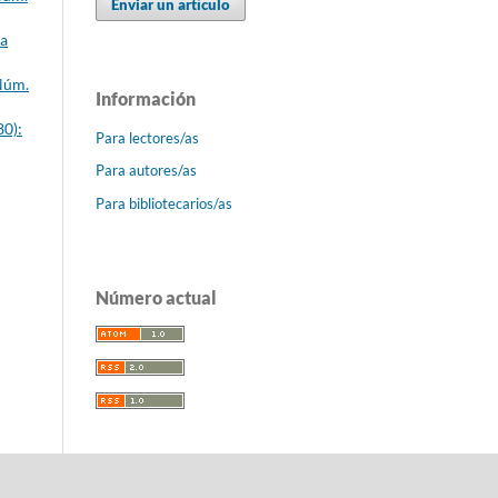
Enviar un artículo
ca
 Núm.
Información
80):
Para lectores/as
Para autores/as
Para bibliotecarios/as
Número actual