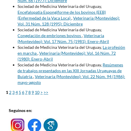
Núm. 66 (1977): Diciembre
Sociedad de Medicina Veterinaria del Uruguay,
Encefalopatía Espongiforme de los bovinos (EEB)
(Enfermedad de la Vaca Loca)
,
Veterinaria (Montevideo):
Vol. 31 Núm. 128 (1995): Diciembre
Sociedad de Medicina Veterinaria del Uruguay,
Congelación de embriones bovinos
,
Veterinaria
(Montevideo): Vol. 17 Núm. 75 (1981): Enero-Abril
Sociedad de Medicina Veterinaria del Uruguay,
La profesión
en marcha
,
Veterinaria (Montevideo): Vol. 16 Núm. 72
(1980): Enero-Abril
Sociedad de Medicina Veterinaria del Uruguay,
Resúmenes
de trabajos presentados en las XIII Jornadas Uruguayas de
Buiatría
,
Veterinaria (Montevideo): Vol. 22 Núm. 94 (1986):
mayo-agosto
1
2
3
4
5
6
7
8
9
10
>
>>
Seguinos en: