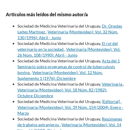
Artículos más leídos del mismo autor/a
Sociedad de Medicina Veterinaria del Uruguay,
Dr. Orestes
Leites Martínez
,
Veterinaria (Montevideo): Vol. 32 Núm.
130 (1996): Abril - Junio
Sociedad de Medicina Veterinaria del Uruguay,
El rol del
veterinario en la sociedad
,
Veterinaria (Montevideo): Vol.
26 Núm. 108 (1990): Abril - Junio
Sociedad de Medicina Veterinaria del Uruguay,
Acta del 1
Seminario sobre programas de control de tuberculosis
bovina
,
Veterinaria (Montevideo): Vol. 12 Núm.
Suplemento 1 (1976): Diciembre
Sociedad de Medicina Veterinaria del Uruguay,
Veterinaria
,
Veterinaria (Montevideo): Vol. 18 Núm. 82 (1982):
Octubre-Diciembre
Sociedad de Medicina Veterinaria del Uruguay,
[Editorial]
,
Veterinaria (Montevideo): Vol. 39 Núm. 154 (2004): Enero -
Marzo
Sociedad de Medicina Veterinaria del Uruguay,
Resúmenes
de trabajos extranjeros
,
Veterinaria (Montevideo): Vol. 14