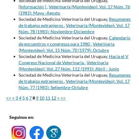
Sociedad de Medicina Veterinaria del Uruguay,
[Información ]
,
Veterinaria (Montevideo): Vol. 17 Núm. 76
(1981): Mayo -Agosto
Sociedad de Medicina Veterinaria del Uruguay,
Resumenes
de trabajos extranjeros
,
Veterinaria (Montevideo): Vol. 17
Núm. 78 (1981): Noviembre-Diciembre
Sociedad de Medicina Veterinaria del Uruguay,
Calendario
de encuentros y congresos para 1980
,
Veterinaria
(Montevideo): Vol. 15 Núm. 70 (1979): Octubre
Sociedad de Medicina Veterinaria del Uruguay,
Hacia el V
Congreso Nacional de Veterinaria
,
Veterinaria
(Montevideo): Vol. 27 Núm. 112 (1991): Abril - Junio
Sociedad de Medicina Veterinaria del Uruguay,
Resumenes
de trabajos extranjeros
,
Veterinaria (Montevideo): Vol. 17
Núm. 77 (1981): Setiembre-Octubre
<<
<
3
4
5
6
7
8
9
10
11
12
>
>>
Seguinos en: