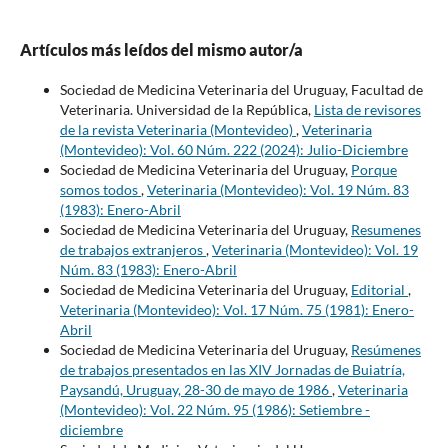
Artículos más leídos del mismo autor/a
Sociedad de Medicina Veterinaria del Uruguay, Facultad de
Veterinaria. Universidad de la República,
Lista de revisores
de la revista Veterinaria (Montevideo)
,
Veterinaria
(Montevideo): Vol. 60 Núm. 222 (2024): Julio-Diciembre
Sociedad de Medicina Veterinaria del Uruguay,
Porque
somos todos
,
Veterinaria (Montevideo): Vol. 19 Núm. 83
(1983): Enero-Abril
Sociedad de Medicina Veterinaria del Uruguay,
Resumenes
de trabajos extranjeros
,
Veterinaria (Montevideo): Vol. 19
Núm. 83 (1983): Enero-Abril
Sociedad de Medicina Veterinaria del Uruguay,
Editorial
,
Veterinaria (Montevideo): Vol. 17 Núm. 75 (1981): Enero-
Abril
Sociedad de Medicina Veterinaria del Uruguay,
Resúmenes
de trabajos presentados en las XIV Jornadas de Buiatría,
Paysandú, Uruguay, 28-30 de mayo de 1986
,
Veterinaria
(Montevideo): Vol. 22 Núm. 95 (1986): Setiembre -
diciembre