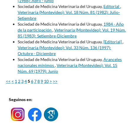
(1988): Abril - junio
Sociedad de Medicina Veterinaria del Uruguay,
Editorial
,
Veterinaria (Montevideo): Vol. 18 Núm. 81 (1982): Julio-
Setiembre
Sociedad de Medicina Veterinaria del Uruguay,
1984 - Año
de la participación
,
Veterinaria (Montevideo): Vol. 19 Núm.
85 (1983): Setiembre-Diciembre
Sociedad de Medicina Veterinaria del Uruguay,
[Editorial]
,
Veterinaria (Montevideo): Vol. 33 Núm. 136 (1997):
Octubre - Diciembre
Sociedad de Medicina Veterinaria del Uruguay,
Aranceles
nacionales mínimos
,
Veterinaria (Montevideo): Vol. 15
Núm. 69 (1979): Junio
<<
<
1
2
3
4
5
6
7
8
9
10
>
>>
Seguinos en: