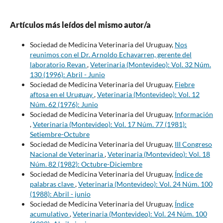
Artículos más leídos del mismo autor/a
Sociedad de Medicina Veterinaria del Uruguay,
Nos
reunimos con el Dr. Arnoldo Echavarren, gerente del
laboratorio Revan
,
Veterinaria (Montevideo): Vol. 32 Núm.
130 (1996): Abril - Junio
Sociedad de Medicina Veterinaria del Uruguay,
Fiebre
aftosa en el Uruguay
,
Veterinaria (Montevideo): Vol. 12
Núm. 62 (1976): Junio
Sociedad de Medicina Veterinaria del Uruguay,
Información
,
Veterinaria (Montevideo): Vol. 17 Núm. 77 (1981):
Setiembre-Octubre
Sociedad de Medicina Veterinaria del Uruguay,
III Congreso
Nacional de Veterinaria
,
Veterinaria (Montevideo): Vol. 18
Núm. 82 (1982): Octubre-Diciembre
Sociedad de Medicina Veterinaria del Uruguay,
Índice de
palabras clave
,
Veterinaria (Montevideo): Vol. 24 Núm. 100
(1988): Abril - junio
Sociedad de Medicina Veterinaria del Uruguay,
Índice
acumulativo
,
Veterinaria (Montevideo): Vol. 24 Núm. 100